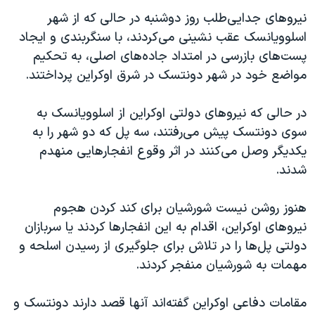
اسرائیل در جنگ
نیروهای جدایی‌طلب روز دوشنبه در حالی که از شهر
نرگس محمدی برنده جایزه نوبل صلح
اسلوویانسک عقب نشینی می‌کردند، با سنگربندی و ایجاد
همایش محافظه‌کاران آمریکا «سی‌پک»
پست‌های بازرسی در امتداد جاده‌های اصلی، به تحکیم
مواضع خود در شهر دونتسک در شرق اوکراین پرداختند.
صفحه‌های ویژه
سفر پرزیدنت ترامپ به چین
در حالی که نیروهای دولتی اوکراین از اسلوویانسک به
سوی دونتسک پیش می‌رفتند، سه پل که دو شهر را به
یکدیگر وصل می‌کنند در اثر وقوع انفجارهایی منهدم
شدند
.
هنوز روشن نیست شورشیان برای کند کردن هجوم
نیروهای اوکراین، اقدام به این انفجارها کردند یا سربازان
دولتی پل‌ها را در تلاش برای جلوگیری از رسیدن اسلحه و
مهمات به شورشیان منفجر کردند
.
مقامات دفاعی اوکراین گفته‌اند آنها قصد دارند دونتسک و