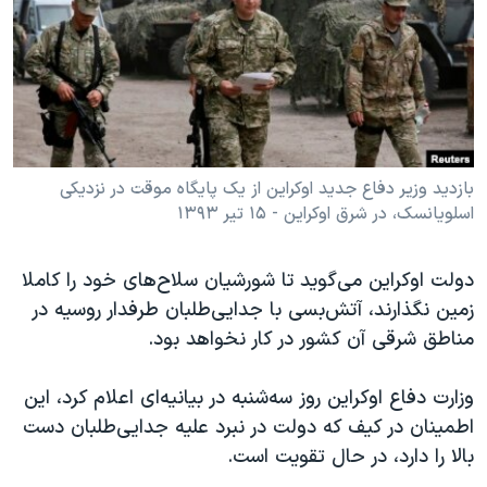
دنبال کنید
مستندها
فرهنگ و زندگی
حقوق شهروندی
انتخابات ریاست جمهوری آمریکا ۲۰۲۴
اقتصادی
حمله جمهوری اسلامی به اسرائیل
رمز مهسا
علم و فناوری
زبانهای مختلف
اسرائیل در جنگ
ورزش زنان در ایران
بازدید وزیر دفاع جدید اوکراین از یک پایگاه موقت در نزدیکی
اسلویانسک، در شرق اوکراین - ۱۵ تیر ۱۳۹۳
گالری عکس
اعتراضات زن، زندگی، آزادی
آرشیو پخش زنده
مجموعه مستندهای دادخواهی
دولت اوکراین می‌گوید تا شورشیان سلاح‌های خود را کاملا
تریبونال مردمی آبان ۹۸
زمین نگذارند، آتش‌بسی با جدایی‌طلبان طرفدار روسیه در
دادگاه حمید نوری
مناطق شرقی آن کشور در کار نخواهد بود
.
چهل سال گروگان‌گیری
وزارت دفاع اوکراین روز سه‌شنبه در بیانیه‌ای اعلام کرد، این
قانون شفافیت دارائی کادر رهبری ایران
اطمینان در کیف که دولت در نبرد علیه جدایی‌طلبان دست
اعتراضات مردمی آبان ۹۸
بالا را دارد، در حال تقویت است.