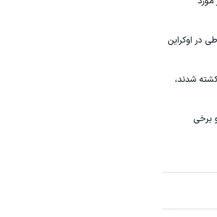
 مورد
ی در اوکراین
ی به سوی معترضین در کیف را، که در آن حدود ۸۰ تن کشته شدند،
 برخی