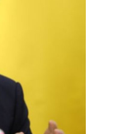
مستندها
فرهنگ و زندگی
حقوق شهروندی
انتخابات ریاست جمهوری آمریکا ۲۰۲۴
اقتصادی
حمله جمهوری اسلامی به اسرائیل
رمز مهسا
علم و فناوری
اسرائیل در جنگ
ورزش زنان در ایران
گالری عکس
اعتراضات زن، زندگی، آزادی
آرشیو پخش زنده
مجموعه مستندهای دادخواهی
تریبونال مردمی آبان ۹۸
دادگاه حمید نوری
چهل سال گروگان‌گیری
قانون شفافیت دارائی کادر رهبری ایران
اعتراضات مردمی آبان ۹۸
اسرائیل در جنگ