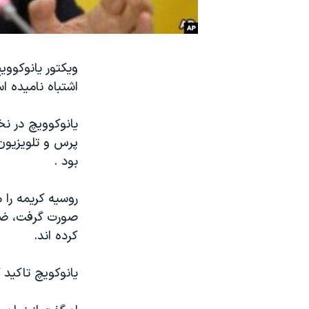
نرگس محمدی برنده جایزه نوبل صلح
همایش محافظه‌کاران آمریکا «سی‌پک»
ویکتور یانوکووی
صفحه‌های ویژه
اشتباه نامیده ا
سفر پرزیدنت ترامپ به چین
یانوکوویچ در نخ
پرس و تلویزیون
بود .
روسیه کریمه را 
صورت گرفت، ضمی
کرده اند.
یانوکویچ تاکید ک