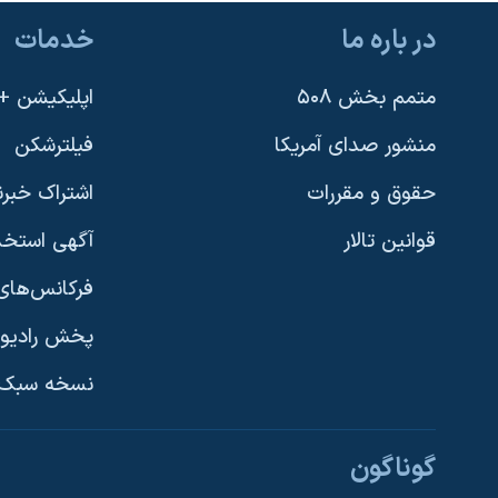
در باره ما
خدمات
متمم بخش ۵۰۸
اپلیکیشن +VOA
منشور صدای آمریکا
فیلترشکن
حقوق و مقررات
اشتراک خبرن
قوانین تالار
آگهی استخد
فرکانس‌های 
پخش رادیو
یادگیری زبان انگلیسی
نسخه سبک 
دنبال کنید
گوناگون