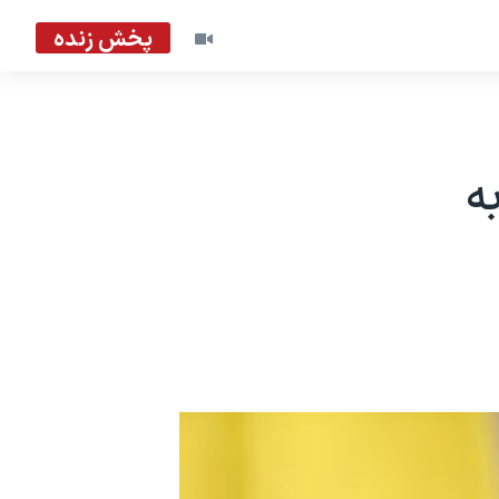
پخش زنده
ه