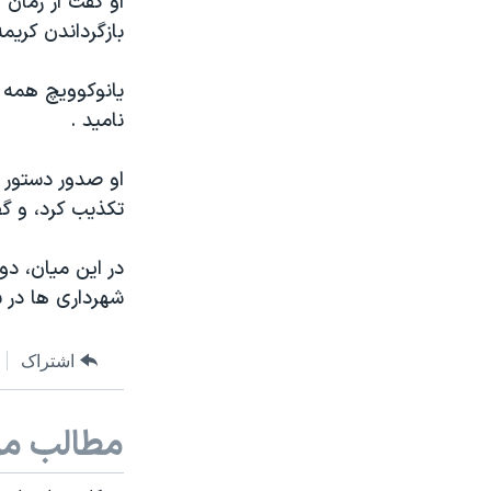
او گفت از زمان 
بازگرداندن کریم
یانوکوویچ همه 
نامید .
تکذیب کرد، و گف
در این میان، د
شهرداری ها در ۲۵ ماه مه برگزار خواهد شد.
اشتراک
مطالب مر