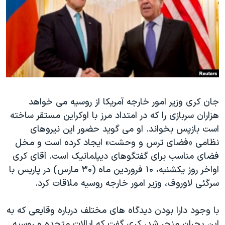
دنبال کنید
مستندها
فرهنگ و زندگی
حقوق شهروندی
انتخابات ریاست جمهوری آمریکا ۲۰۲۴
اقتصادی
حمله جمهوری اسلامی به اسرائیل
رمز مهسا
علم و فناوری
زبانهای مختلف
اسرائیل در جنگ
ورزش زنان در ایران
جان کری وزیر امور خارجه آمریکا از روسيه می خواهد
گالری عکس
اعتراضات زن، زندگی، آزادی
هزاران سربازی را که در امتداد مرز با اوکراين مستقر ساخته
آرشیو پخش زنده
مجموعه مستندهای دادخواهی
است بازپس بخواند. او می گويد حضور اين نيروهای
تریبونال مردمی آبان ۹۸
نظامی «فضای ترس و وحشت» ايجاد کرده است و مخل
فضای مناسب برای گفتگوهای ديپلماتيک است. آقای کری
دادگاه حمید نوری
اواخر روز یکشنبه، ۱۰ فروردين ماه (۳۰ مارس) در پاریس با
چهل سال گروگان‌گیری
سرگئی لاوروف، وزیر امور خارجه روسیه ملاقات کرد.
قانون شفافیت دارائی کادر رهبری ایران
با وجود دارا بودن دیدگاه های مختلف درباره وقایعی که به
اعتراضات مردمی آبان ۹۸
اين بحران منجر شد، کری گفت که ایالات متحده و روسیه