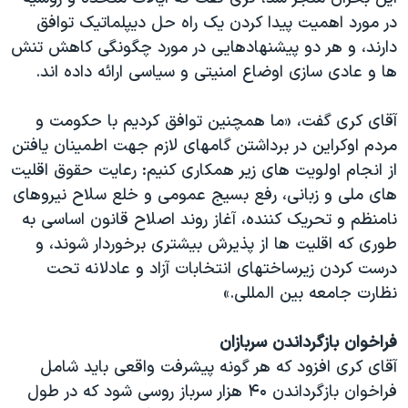
اسرائیل در جنگ
در مورد اهمیت پیدا کردن یک راه حل دیپلماتیک توافق
نرگس محمدی برنده جایزه نوبل صلح
دارند، و هر دو پیشنهادهايی در مورد چگونگی کاهش تنش
ها و عادی سازی اوضاع امنیتی و سیاسی ارائه داده اند.
همایش محافظه‌کاران آمریکا «سی‌پک»
صفحه‌های ویژه
آقای کری گفت، «ما همچنین توافق کرديم با حکومت و
سفر پرزیدنت ترامپ به چین
مردم اوکراین در برداشتن گامهای لازم جهت اطمينان يافتن
از انجام اولويت های زير همکاری کنيم: رعايت حقوق اقلیت
های ملی و زبانی، رفع بسيج عمومی و خلع سلاح نیروهای
نامنظم و تحریک کننده، آغاز روند اصلاح قانون اساسی به
طوری که اقليت ها از پذيرش بيشتری برخوردار شوند، و
درست کردن زيرساختهای انتخابات آزاد و عادلانه تحت
نظارت جامعه بین المللی.»
فراخوان بازگرداندن سربازان
آقای کری افزود که هر گونه پیشرفت واقعی باید شامل
فراخوان بازگرداندن ۴۰ هزار سرباز روسی شود که در طول