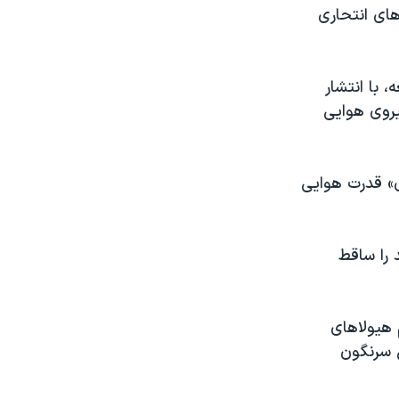
های انتحاری
 با انتشار
یروی هوایی
ی» قدرت هوایی
مانع ورود کرکس‌های دشمن شدند و ۲۳ شاهد را ساقط
م هیولاهای
 سرنگون