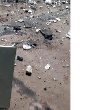
مستندها
فرهنگ و زندگی
حقوق شهروندی
انتخابات ریاست جمهوری آمریکا ۲۰۲۴
اقتصادی
حمله جمهوری اسلامی به اسرائیل
رمز مهسا
علم و فناوری
اسرائیل در جنگ
ورزش زنان در ایران
گالری عکس
اعتراضات زن، زندگی، آزادی
آرشیو پخش زنده
مجموعه مستندهای دادخواهی
تریبونال مردمی آبان ۹۸
دادگاه حمید نوری
چهل سال گروگان‌گیری
قانون شفافیت دارائی کادر رهبری ایران
اعتراضات مردمی آبان ۹۸
اسرائیل در جنگ