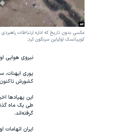
نرگس محمدی برنده جایزه نوبل صلح
همایش محافظه‌کاران آمریکا «سی‌پک»
صفحه‌های ویژه
عکسی بدون تاریخ که اداره ارتباطات راهبردی 
کوپیانسک اوکراین سرنگون کرد.
سفر پرزیدنت ترامپ به چین
نیروی هوایی اوک
یوری ایهنات، س
کشورش تاکنون «بیش از ۳۰۰ فروند پهپاد کامیکازه ایرا
این پهپادها اخی
طی یک ماه گذشت
گرفته‌اند.
ایران اتهامات ا