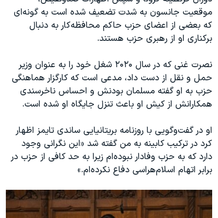
اسرائیل در جنگ
موقعیت جانسون به شدت تضعیف شده است به گونه‌ای
نرگس محمدی برنده جایزه نوبل صلح
که بعضی از اعضای حزب حاکم محافظه‌کار به دنبال
برکناری او از رهبری حزب هستند.
همایش محافظه‌کاران آمریکا «سی‌پک»
صفحه‌های ویژه
نصرت غنی که در سال ۲۰۲۰ شغل خود را به عنوان وزیر
سفر پرزیدنت ترامپ به چین
حمل و نقل از دست داد، مدعی است که کارگزار هماهنگی
حزب به او گفته مسلمان بودنش و احساس ناخرسندی
همکارانش از کیش او باعث تنزل جایگاه او شده است.
او در گفت‌وگویی با روزنامه بریتانیایی ساندی تایمز اظهار
کرد در ترکیب کابینه به من گفته شد «این نگرانی وجود
دارد که به حزب وفادار نبوده‌ام زیرا به حد کافی از حزب در
برابر اتهام اسلام‌هراسی دفاع نکرده‌‌ام.»