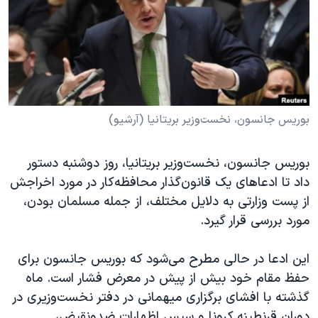
دنبال کنید
مستندها
فرهنگ و زندگی
حقوق شهروندی
انتخابات ریاست جمهوری آمریکا ۲۰۲۴
اقتصادی
حمله جمهوری اسلامی به اسرائیل
رمز مهسا
علم و فناوری
زبانهای مختلف
اسرائیل در جنگ
ورزش زنان در ایران
بوریس جانسون، نخست‌وزیر بریتانیا (آرشیو)
گالری عکس
اعتراضات زن، زندگی، آزادی
بوریس جانسون، نخست‌وزیر بریتانیا، روز دوشنبه دستور
آرشیو پخش زنده
مجموعه مستندهای دادخواهی
داد تا ادعاهای یک قانون‌گذار محافظه‌کار در مورد اخراجش
تریبونال مردمی آبان ۹۸
از پست وزارتی‌ به دلایل مختلف، از جمله مسلمان بودن،
مورد بررسی قرار گیرد.
دادگاه حمید نوری
چهل سال گروگان‌گیری
این ادعا در حالی مطرح می‌شود که بوریس جانسون برای
قانون شفافیت دارائی کادر رهبری ایران
حفظ مقام خود بیش از پیش در معرض فشار است. ماه
گذشته با افشای برگزاری میهمانی در دفتر نخست‌وزیری در
اعتراضات مردمی آبان ۹۸
دوران قرنطینه کرونا و سپس اظهارات ضدونقیض،