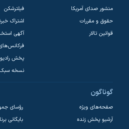
منشور صدای آمریکا
فیلترشکن
حقوق و مقررات
اشتراک خبرن
قوانین تالار
آگهی استخد
فرکانس‌های 
پخش رادیو
یادگیری زبان انگلیسی
نسخه سبک 
دنبال کنید
گوناگون
صفحه‌های ویژه
رؤسای جمهو
آرشیو پخش زنده
بایگانی برن
زبانهای مختلف