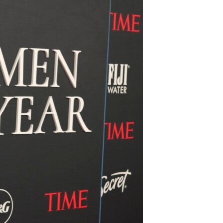
مستندها
فرهنگ و زندگی
حقوق شهروندی
انتخابات ریاست جمهوری آمریکا ۲۰۲۴
اقتصادی
حمله جمهوری اسلامی به اسرائیل
رمز مهسا
علم و فناوری
اسرائیل در جنگ
ورزش زنان در ایران
گالری عکس
اعتراضات زن، زندگی، آزادی
آرشیو پخش زنده
مجموعه مستندهای دادخواهی
تریبونال مردمی آبان ۹۸
دادگاه حمید نوری
چهل سال گروگان‌گیری
قانون شفافیت دارائی کادر رهبری ایران
اعتراضات مردمی آبان ۹۸
اسرائیل در جنگ