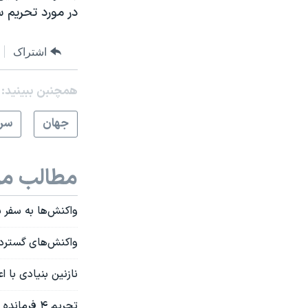
در مورد تحریم 
اشتراک
همچنبن ببینید:
جهان
سرخ
مطالب مر
واکنش‌ها به سفر شا
واکنش‌های گسترده 
نازنین بنیادی با 
تحریم ۴ فرمانده سپاه پاسداران توسط آمریکا، بریتانیا، و اتحادیه اروپا