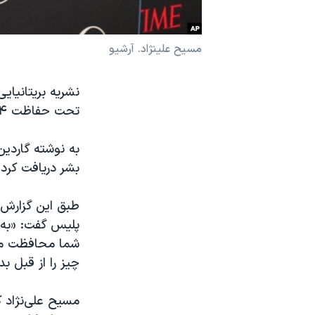
نرگس محمدی برنده جایزه نوبل صلح
همایش محافظه‌کاران آمریکا «سی‌پک»
مسیح علینژاد. آرشیو
صفحه‌های ویژه
نشریه بریتانیای
سفر پرزیدنت ترامپ به چین
تحت حفاظت ۲۴ ساعته پلیس قرار دارد.
به نوشته گاردین
بشر دریافت کرد
طبق این گزارش،
پلیس گفت: «به 
شما محافظت می ک
چیز را از قبل بد
مسیح علی‌نژاد 