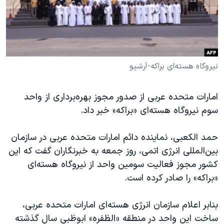
دنبال کنید
مستندها
فرهنگ و زندگی
حقوق شهروندی
انتخابات ریاست جمهوری آمریکا ۲۰۲۴
اقتصادی
حمله جمهوری اسلامی به اسرائیل
رمز مهسا
علم و فناوری
نیروگاه هسته‌ای براکه-آرشیو
زبانهای مختلف
اسرائیل در جنگ
ورزش زنان در ایران
امارات متحده عربی از صدور مجوز بهره‌برداری از واحد
گالری عکس
اعتراضات زن، زندگی، آزادی
سوم نیروگاه هسته‌ای «براکه» خبر داد.
آرشیو پخش زنده
مجموعه مستندهای دادخواهی
حمد الکعبی، نماینده دائم امارات متحده عربی در سازمان
تریبونال مردمی آبان ۹۸
بین‌المللی انرژی اتمی، روز جمعه به خبرنگاران گفت که این
دادگاه حمید نوری
کشور مجوز فعالیت سومین واحد از نیروگاه هسته‌ای
چهل سال گروگان‌گیری
«براکه» را صادر کرده است.
قانون شفافیت دارائی کادر رهبری ایران
بنابر اعلام سازمان انرژی هسته‌ای امارات متحده عربی،
اعتراضات مردمی آبان ۹۸
ساخت این واحد در منطقه «الظفره» ابوظبی سال گذشته