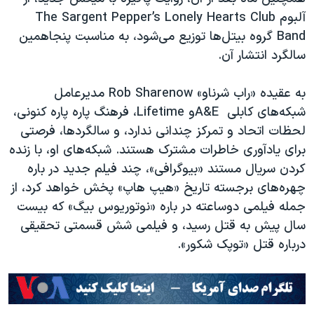
آلبوم
The Sargent Pepper’s Lonely Hearts Club
Band
گروه بیتل‌ها توزیع می‌شود، به مناسبت پنجاهمین
سالگرد انتشار آن.
به عقیده «راب شرناو»
Rob Sharenow
مدیرعامل
شبکه‌های کابلی
A&E
و
Lifetime
، فرهنگ پاره پاره کنونی،
لحظات اتحاد و تمرکز چندانی ندارد، و سالگردها، فرصتی
برای یادآوری خاطرات مشترک هستند. شبکه‌های او، با زنده
کردن سریال مستند «بیوگرافی»، چند فیلم جدید در باره
چهره‌های برجسته تاریخ «هیپ هاپ» پخش خواهد کرد، از
جمله فیلمی دوساعته در باره «نوتوریوس بیگ» که بیست
سال پیش به قتل رسید، و فیلمی شش قسمتی تحقیقی
درباره قتل «توپک شکور».