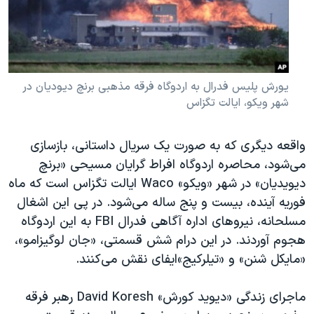
یورش پلیس فدرال به اردوگاه فرقه مذهبی برنچ دیودیان در
شهر ویکو، ایالت تگزاس
واقعه دیگری که به صورت یک سریال داستانی، بازسازی
می‌شود، محاصره اردوگاه افراط گرایان مسیحی «برنچ
دیویدیان» در شهر «ویکو»
Waco
ایالت تگزاس است که ماه
فوریه آینده، بیست و پنج ساله می‌شود. در پی این اشغال
مسلحانه، نیروهای اداره آگاهی فدرال
FBI
به این اردوگاه
هجوم آوردند. در این درام شش قسمتی، «جان لوگیزامو»،
«مایکل شنن» و «تیلرکیج»ایفای نقش می‌کنند.
ماجرای زندگی «دیوید کورش»
David Koresh
رهبر فرقه