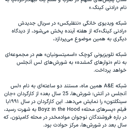
نام «رادنی کینگ.»
شبکه ویدیوی خانگی «نتفلیکس» در سریال جدیدش
«رادنی کینگ»که از هفته آینده پخش می‌شود، از دیدگاه
دیگری به همین موضوع می‌پردازد،
شبکه تلویزیونی کوچک «اسمیتسونیان» هم در مجموعه‌ای
به نام «نوارهای گمشده» به شورش‌های لس آنجلس
خواهد پرداخت.
شبکه
A&E
همین ماه، مستند دو ساعته‌ای به نام «لس
آنجلس در آتش: شورش‌ها، 25 سال بعد» از کارگردان «جان
سینگلتون» را نمایش می‌دهد. این کارگردان در سال ۱۹۹۱با
فیلم «پسرهای محله»
Boyz in the Hood
به شهرت رسید،
در باره فروشندگان نوجوان موادمخدر در محله کامپتون، که
سال بعد در شورش‌ها، مرکز حوادث بود.