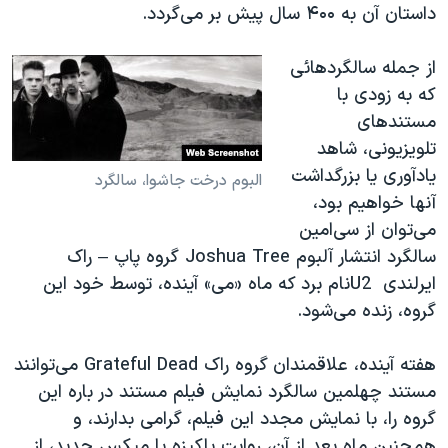
داستان آن به ۴۰۰ سال پیش بر می‌گردد.
از جمله سالگردهائی
که به زودی با
مستندهای
تلویزیونی، شاهد
یادآوری یا بزرگداشت
البوم درخت جاشوا، سالگرد
آنها خواهیم بود،
می‌توان از سی‌امین
سالگرد انتشار آلبوم
Joshua Tree
گروه پاپ – راک
ایرلندی
U2
نام برد که ماه «می» آینده، توسط خود این
گروه، زنده می‌شود.
هفته آینده، علاقمندان گروه راک
Grateful Dead
می‌توانند
مستند چهلمین سالگرد نمایش فیلم مستند در باره این
گروه را، با نمایش مجدد این فیلم، گرامی بدارند، و
همچنین ماه بعد از آن، روایت پاکیزه با میکس جدید، از