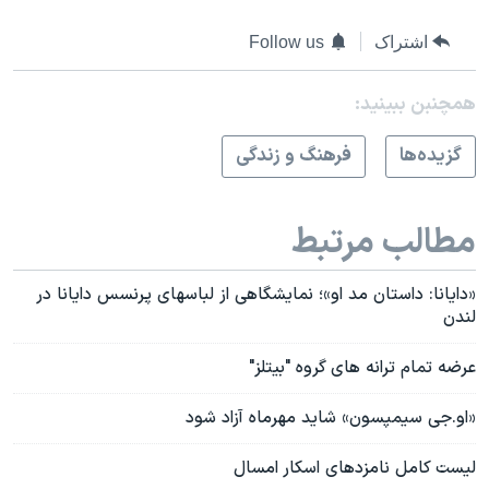
اشتراک
Follow us
همچنبن ببینید:
گزيده‌ها
فرهنگ و زندگی
مطالب مرتبط
«دایانا: داستان مد او»؛ نمایشگاهی از لباسهای پرنسس دایانا در
لندن
عرضه تمام ترانه های گروه "بیتلز"
«او‌.جی سیمپسون» شاید مهرماه آزاد شود
لیست کامل نامزدهای اسکار امسال