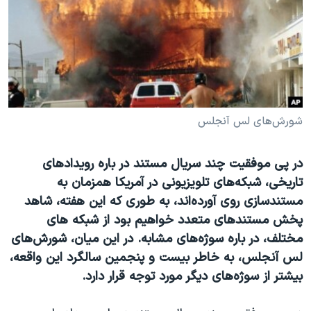
دنبال کنید
مستندها
فرهنگ و زندگی
حقوق شهروندی
انتخابات ریاست جمهوری آمریکا ۲۰۲۴
اقتصادی
حمله جمهوری اسلامی به اسرائیل
رمز مهسا
علم و فناوری
زبانهای مختلف
اسرائیل در جنگ
ورزش زنان در ایران
شورش‌های لس آنجلس
گالری عکس
اعتراضات زن، زندگی، آزادی
در پی موفقیت چند سریال مستند در باره رویدادهای
آرشیو پخش زنده
مجموعه مستندهای دادخواهی
تاریخی، شبکه‌های تلویزیونی در آمریکا همزمان به
تریبونال مردمی آبان ۹۸
مستندسازی روی آورده‌اند، به طوری که این هفته، شاهد
دادگاه حمید نوری
پخش مستندهای متعدد خواهیم بود از شبکه های
مختلف، در باره سوژه‌های مشابه. در این میان، شورش‌های
چهل سال گروگان‌گیری
لس آنجلس، به خاطر بیست و پنجمین سالگرد این واقعه،
قانون شفافیت دارائی کادر رهبری ایران
بیشتر از سوژه‌های دیگر مورد توجه قرار دارد.
اعتراضات مردمی آبان ۹۸