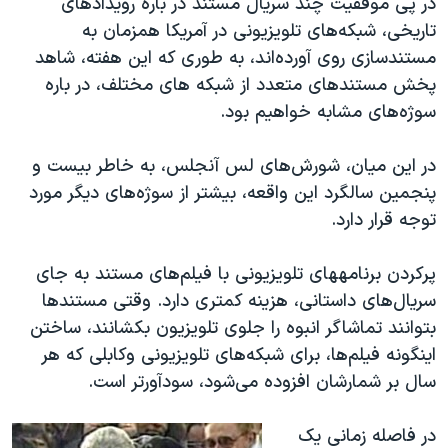
در پی موفقیت چند سریال مستند در باره رویدادهای
اسرائیل در جنگ
تاریخی، شبکه‌های تلویزیونی در آمریکا همزمان به
نرگس محمدی برنده جایزه نوبل صلح
مستندسازی روی آورده‌اند، به طوری که این هفته، شاهد
همایش محافظه‌کاران آمریکا «سی‌پک»
پخش مستندهای متعدد از شبکه های مختلف، در باره
سوژه‌های مشابه خواهیم بود.
صفحه‌های ویژه
سفر پرزیدنت ترامپ به چین
در این میان، شورش‌های لس آنجلس، به خاطر بیست و
پنجمین سالگرد این واقعه، بیشتر از سوژه‌های دیگر مورد
توجه قرار دارد.
پرکردن برنامه‎های تلویزیونی با فیلم‌های مستند به جای
سریال‌های داستانی، هزینه کمتری دارد. وقتی مستندها
بتوانند تماشاگر انبوه را جلوی تلویزیون بکشانند، ساختن
اینگونه فیلم‌ها، برای شبکه‌های تلویزیونی وکابلی که هر
سال بر شمارشان افزوده می‌شود، سودآورتر است.
در فاصله زمانی یک