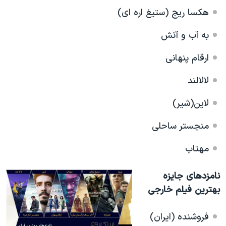
اسرائیل در جنگ
هکسا ریج (ستیغ اره ای)
نرگس محمدی برنده جایزه نوبل صلح
به آب و آتش
همایش محافظه‌کاران آمریکا «سی‌پک»
ارقام پنهانی
صفحه‌های ویژه
سفر پرزیدنت ترامپ به چین
لالالند
لاین(شیر)
منچستر ساحلی
مهتاب
نامزدهای جایزه
بهترین فیلم خارجی
فروشنده (ایران)