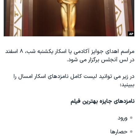
دنبال کنید
مستندها
فرهنگ و زندگی
حقوق شهروندی
انتخابات ریاست جمهوری آمریکا ۲۰۲۴
اقتصادی
حمله جمهوری اسلامی به اسرائیل
رمز مهسا
علم و فناوری
زبانهای مختلف
مراسم اهدای جوایز آکادمی یا اسکار یکشنبه شب، ۸ اسفند
اسرائیل در جنگ
ورزش زنان در ایران
در لس آنجلس برگزار می شود.
گالری عکس
اعتراضات زن، زندگی، آزادی
آرشیو پخش زنده
مجموعه مستندهای دادخواهی
در زیر می توانید لیست کامل نامزدهای اسکار امسال را
ببینید:
تریبونال مردمی آبان ۹۸
دادگاه حمید نوری
نامزدهای جایزه بهترین فیلم
چهل سال گروگان‌گیری
ورود
قانون شفافیت دارائی کادر رهبری ایران
اعتراضات مردمی آبان ۹۸
حصارها