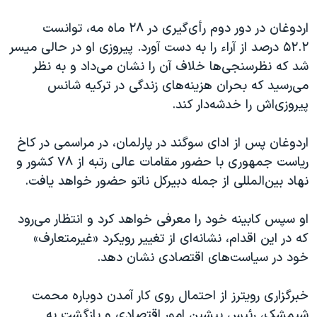
اسرائیل در جنگ
اردوغان در دور دوم رأی‌گیری در
۲۸
ماه مه، توانست
نرگس محمدی برنده جایزه نوبل صلح
۵۲.۲
درصد از آراء را به دست آورد. پیروزی او در حالی میسر
همایش محافظه‌کاران آمریکا «سی‌پک»
شد که نظرسنجی‌ها خلاف آن را نشان می‌داد و به نظر
صفحه‌های ویژه
می‌رسید که بحران هزینه‌های زندگی در ترکیه شانس
پیروزی‌اش را خدشه‌دار کند.
سفر پرزیدنت ترامپ به چین
اردوغان پس از ادای سوگند در پارلمان، در مراسمی در کاخ
ریاست جمهوری با حضور مقامات عالی رتبه از
۷۸
کشور و
نهاد بین‌المللی از جمله دبیرکل ناتو حضور خواهد یافت.
او سپس کابینه خود را معرفی خواهد کرد و انتظار می‌رود
که در این اقدام، نشانه‌ای از تغییر رویکرد «غیرمتعارف»
خود در سیاست‌های اقتصادی نشان دهد.
خبرگزاری رویترز از احتمال روی کار آمدن دوباره محمت
شیمشک، رئیس پیشین امور اقتصادی و بازگشت به