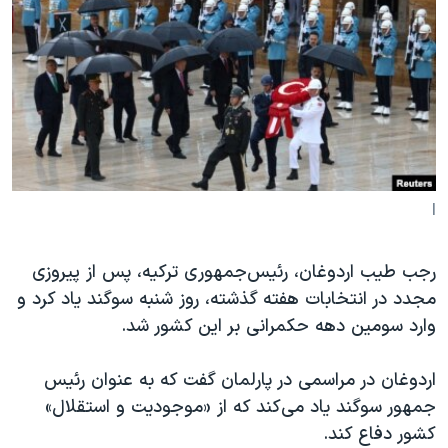
دنبال کنید
مستندها
فرهنگ و زندگی
حقوق شهروندی
انتخابات ریاست جمهوری آمریکا ۲۰۲۴
اقتصادی
حمله جمهوری اسلامی به اسرائیل
رمز مهسا
علم و فناوری
زبانهای مختلف
اسرائیل در جنگ
ورزش زنان در ایران
گالری عکس
اعتراضات زن، زندگی، آزادی
l
آرشیو پخش زنده
مجموعه مستندهای دادخواهی
رجب طیب اردوغان، رئیس‌جمهوری ترکیه، پس از پیروزی
تریبونال مردمی آبان ۹۸
مجدد در انتخابات هفته گذشته، روز شنبه سوگند یاد کرد و
دادگاه حمید نوری
وارد سومین دهه حکمرانی بر این کشور شد.
چهل سال گروگان‌گیری
اردوغان در مراسمی در پارلمان گفت که به عنوان رئیس
قانون شفافیت دارائی کادر رهبری ایران
جمهور سوگند یاد می‌کند که از «موجودیت و استقلال»
اعتراضات مردمی آبان ۹۸
کشور دفاع کند.