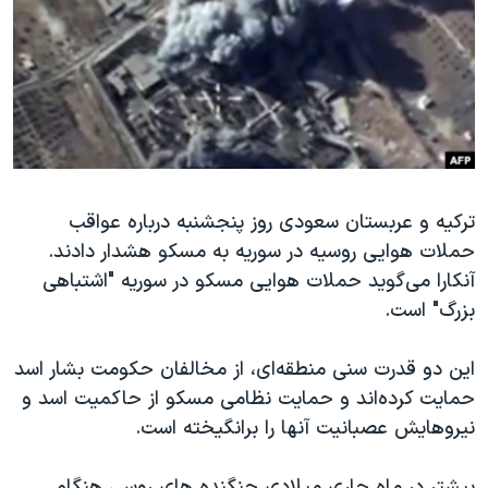
دنبال کنید
مستندها
فرهنگ و زندگی
حقوق شهروندی
انتخابات ریاست جمهوری آمریکا ۲۰۲۴
اقتصادی
حمله جمهوری اسلامی به اسرائیل
رمز مهسا
علم و فناوری
زبانهای مختلف
اسرائیل در جنگ
ورزش زنان در ایران
گالری عکس
اعتراضات زن، زندگی، آزادی
ترکیه و عربستان سعودی روز پنجشنبه درباره عواقب
حملات هوایی روسیه در سوریه به مسکو هشدار دادند.
آرشیو پخش زنده
مجموعه مستندهای دادخواهی
آنکارا می‌گوید حملات هوایی مسکو در سوریه "اشتباهی
تریبونال مردمی آبان ۹۸
بزرگ" است.
دادگاه حمید نوری
این دو قدرت سنی منطقه‌ای، از مخالفان حکومت بشار اسد
چهل سال گروگان‌گیری
حمایت کرده‌اند و حمایت نظامی مسکو از حاکمیت اسد و
قانون شفافیت دارائی کادر رهبری ایران
نیروهایش عصبانیت آنها را برانگیخته است.
اعتراضات مردمی آبان ۹۸
پیشتر در ماه جاری میلادی جنگنده‌ های روسی هنگام