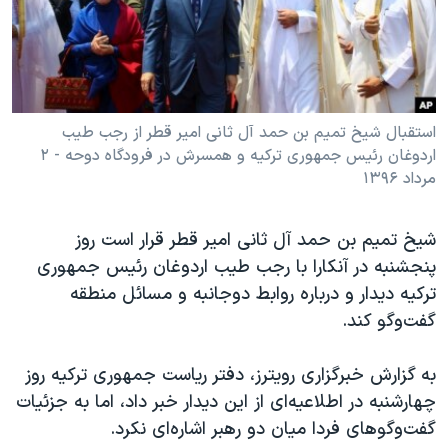
دنبال کنید
مستندها
فرهنگ و زندگی
حقوق شهروندی
انتخابات ریاست جمهوری آمریکا ۲۰۲۴
اقتصادی
حمله جمهوری اسلامی به اسرائیل
رمز مهسا
علم و فناوری
استقبال شیخ تمیم بن حمد آل ثانی امیر قطر از رجب طیب
زبانهای مختلف
اردوغان رئیس جمهوری ترکیه و همسرش در فرودگاه دوحه - ۲
اسرائیل در جنگ
ورزش زنان در ایران
مرداد ۱۳۹۶
گالری عکس
اعتراضات زن، زندگی، آزادی
آرشیو پخش زنده
مجموعه مستندهای دادخواهی
شیخ تمیم بن حمد آل ثانی امیر قطر قرار است روز
پنجشنبه در آنکارا با رجب طیب اردوغان رئیس جمهوری
تریبونال مردمی آبان ۹۸
ترکیه دیدار و درباره روابط دوجانبه و مسائل منطقه‌
دادگاه حمید نوری
گفت‌وگو کند.
چهل سال گروگان‌گیری
به گزارش خبرگزاری رویترز، دفتر ریاست جمهوری ترکیه روز
قانون شفافیت دارائی کادر رهبری ایران
چهارشنبه در اطلاعیه‌ای از این دیدار خبر داد، اما به جزئیات
اعتراضات مردمی آبان ۹۸
گفت‌وگوهای فردا میان دو رهبر اشاره‌ای نکرد.