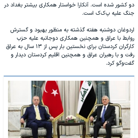
اسرائیل در جنگ
دو کشور شده است. آنکارا خواستار همکاری بیشتر بغداد در
جنگ علیه پ‌ک‌ک است.
نرگس محمدی برنده جایزه نوبل صلح
همایش محافظه‌کاران آمریکا «سی‌پک»
اردوغان دوشنبه هفته گذشته به منظور بهبود و گسترش
صفحه‌های ویژه
روابط با عراق و همچنین همکاری دوجانبه علیه حزب
کارگران کردستان برای نخستین بار پس از ١٣ سال به عراق
سفر پرزیدنت ترامپ به چین
رفت و با رهبران عراق و همچنین اقلیم کردستان دیدار و
گفت‌وگو کرد.