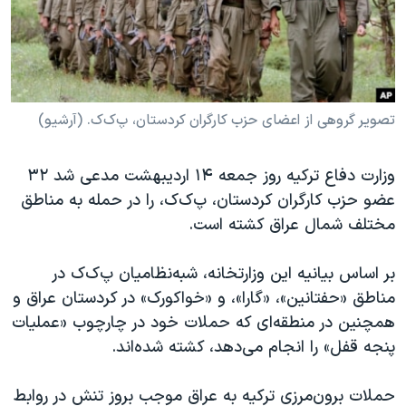
دنبال کنید
مستندها
فرهنگ و زندگی
حقوق شهروندی
انتخابات ریاست جمهوری آمریکا ۲۰۲۴
اقتصادی
حمله جمهوری اسلامی به اسرائیل
رمز مهسا
علم و فناوری
تصویر گروهی از اعضای حزب کارگران کردستان، پ‌ک‌ک. (آرشیو)
زبانهای مختلف
اسرائیل در جنگ
ورزش زنان در ایران
وزارت دفاع ترکیه روز جمعه ۱۴ اردیبهشت مدعی شد ٣٢
گالری عکس
اعتراضات زن، زندگی، آزادی
عضو حزب کارگران کردستان، پ‌ک‌ک، را در حمله به مناطق
آرشیو پخش زنده
مجموعه مستندهای دادخواهی
مختلف شمال عراق کشته است.
تریبونال مردمی آبان ۹۸
بر اساس بیانیه این وزارتخانه، شبه‌نظامیان پ‌ک‌ک در
دادگاه حمید نوری
مناطق «حفتانین»، «گارا»، و «خواکورک» در کردستان عراق و
چهل سال گروگان‌گیری
همچنین در منطقه‌ای که حملات خود در چارچوب «عملیات
پنجه قفل» را انجام می‌دهد، کشته شده‌اند.
قانون شفافیت دارائی کادر رهبری ایران
اعتراضات مردمی آبان ۹۸
حملات برون‌مرزی ترکیه به عراق موجب بروز تنش در روابط