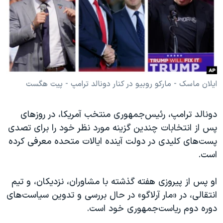
دنبال کنید
مستندها
فرهنگ و زندگی
حقوق شهروندی
انتخابات ریاست جمهوری آمریکا ۲۰۲۴
اقتصادی
حمله جمهوری اسلامی به اسرائیل
رمز مهسا
علم و فناوری
زبانهای مختلف
اسرائیل در جنگ
ورزش زنان در ایران
ایلان ماسک - مارکو روبیو در کنار دونالد ترامپ - پیت هگست
گالری عکس
اعتراضات زن، زندگی، آزادی
دونالد ترامپ، رئیس‌جمهوری منتخب آمریکا، در روزهای
آرشیو پخش زنده
مجموعه مستندهای دادخواهی
پس از انتخابات چندین گزینه مورد نظر خود را برای تصدی
تریبونال مردمی آبان ۹۸
پست‌های کلیدی در دولت آینده ایالات متحده معرفی کرده
است.
دادگاه حمید نوری
چهل سال گروگان‌گیری
او پس از پیروزی هفته گذشته با مشاوران، نزدیکان، ‌و تیم
قانون شفافیت دارائی کادر رهبری ایران
انتقالی، در «مار آرلاگو» در حال بررسی و تدوین سیاست‌های
دوره دوم ریاست‌جمهوری خود است.
اعتراضات مردمی آبان ۹۸