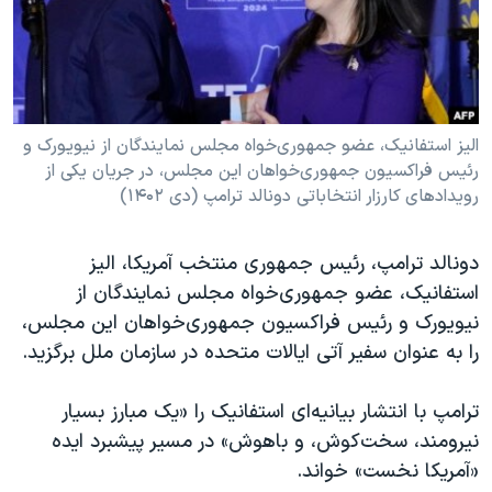
دنبال کنید
مستندها
فرهنگ و زندگی
حقوق شهروندی
انتخابات ریاست جمهوری آمریکا ۲۰۲۴
اقتصادی
حمله جمهوری اسلامی به اسرائیل
رمز مهسا
علم و فناوری
الیز استفانیک، عضو جمهوری‌خواه مجلس نمایندگان از نیویورک و
زبانهای مختلف
رئیس فراکسیون جمهوری‌خواهان این مجلس، در جریان یکی از
اسرائیل در جنگ
ورزش زنان در ایران
رویدادهای کارزار انتخاباتی دونالد ترامپ (دی ۱۴۰۲)
گالری عکس
اعتراضات زن، زندگی، آزادی
آرشیو پخش زنده
مجموعه مستندهای دادخواهی
دونالد ترامپ، رئیس جمهوری منتخب آمریکا، الیز
استفانیک، عضو جمهوری‌خواه مجلس نمایندگان از
تریبونال مردمی آبان ۹۸
نیویورک و رئیس فراکسیون جمهوری‌خواهان این مجلس،
دادگاه حمید نوری
را به عنوان سفیر آتی ایالات متحده در سازمان ملل برگزید.
چهل سال گروگان‌گیری
ترامپ با انتشار بیانیه‌ای استفانیک را «یک مبارز بسیار
قانون شفافیت دارائی کادر رهبری ایران
نیرومند، سخت‌کوش، و باهوش» در مسیر پیشبرد ایده
اعتراضات مردمی آبان ۹۸
«آمریکا نخست» خواند.