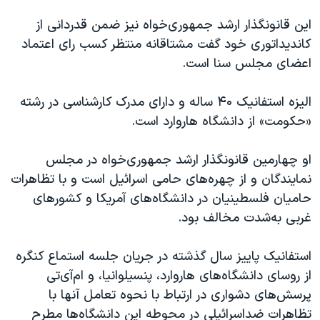
اسرائیل در جنگ
این قانونگذار ارشد جمهوری‌خواه نیز ضمن قدردانی از
نرگس محمدی برنده جایزه نوبل صلح
کاندیداتوری خود گفت مشتاقانه منتظر کسب رای اعتماد
همایش محافظه‌کاران آمریکا «سی‌پک»
اعضای مجلس سنا است.
صفحه‌های ویژه
الیزه استفانیک ۴۰ ساله و دارای مدرک کارشناسی در رشته
سفر پرزیدنت ترامپ به چین
«حکومت» از دانشگاه هاروارد است.
او چهارمین قانونگذار ارشد جمهوری‌خواه در مجلس
نمایندگان و از چهره‌های حامی اسرائیل است و با تظاهرات
حامیان فلسطینیان در دانشگاه‌های آمریکا و کشورهای
غربی به‌شدت مخالف بود.
استفانیک پاییز سال گذشته در جریان جلسه استماع کنگره
از روسای دانشگاه‌های هاروارد، پنسیلوانیا، و ام‌آی‌تی
پرسش‌های دشواری در ارتباط با نحوه تعامل آنها با
تظاهرات ضداسرائیلی در محوطه این دانشگاه‌ها مطرح