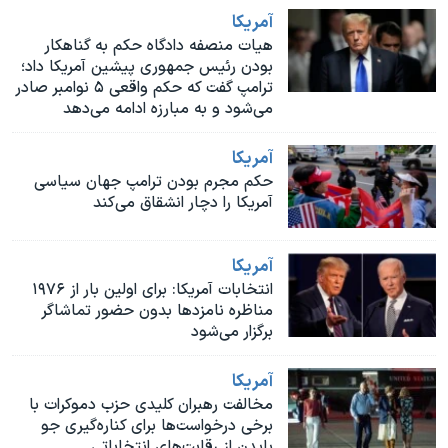
اسرائیل در جنگ
آمريکا
نرگس محمدی برنده جایزه نوبل صلح
هیات منصفه دادگاه حکم به گناهکار
بودن رئیس جمهوری پیشین آمریکا داد؛
همایش محافظه‌کاران آمریکا «سی‌پک»
ترامپ گفت که حکم واقعی ۵ نوامبر صادر
می‌‌شود و به مبارزه ادامه می‌دهد
صفحه‌های ویژه
سفر پرزیدنت ترامپ به چین
آمريکا
حکم مجرم بودن ترامپ جهان سیاسی
آمریکا را دچار انشقاق می‌کند
آمريکا
انتخابات آمریکا: برای اولین بار از ۱۹۷۶
مناظره نامزدها بدون حضور تماشاگر
برگزار می‌شود
آمريکا
مخالفت رهبران کلیدی حزب دموکرات با
برخی درخواست‌ها برای کناره‌گیری جو
بایدن از رقابت‌های انتخاباتی