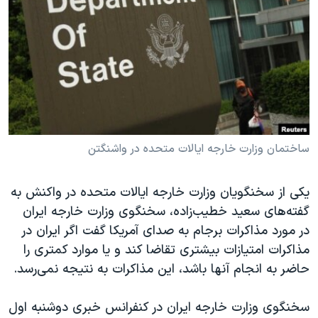
دنبال کنید
مستندها
فرهنگ و زندگی
حقوق شهروندی
انتخابات ریاست جمهوری آمریکا ۲۰۲۴
اقتصادی
حمله جمهوری اسلامی به اسرائیل
رمز مهسا
علم و فناوری
زبانهای مختلف
اسرائیل در جنگ
ورزش زنان در ایران
گالری عکس
اعتراضات زن، زندگی، آزادی
ساختمان وزارت خارجه ایالات متحده در واشنگتن
آرشیو پخش زنده
مجموعه مستندهای دادخواهی
یکی از سخنگویان وزارت خارجه ایالات متحده در واکنش به
تریبونال مردمی آبان ۹۸
گفته‌های سعید خطیب‌زاده، سخنگوی وزارت خارجه ایران
دادگاه حمید نوری
در مورد مذاکرات برجام به صدای آمریکا گفت اگر ایران در
چهل سال گروگان‌گیری
مذاکرات امتیازات بیشتری تقاضا کند و یا موارد کمتری را
حاضر به انجام آنها باشد، این مذاکرات به نتیجه نمی‌رسد.
قانون شفافیت دارائی کادر رهبری ایران
اعتراضات مردمی آبان ۹۸
سخنگوی وزارت خارجه ایران در کنفرانس خبری دوشنبه اول