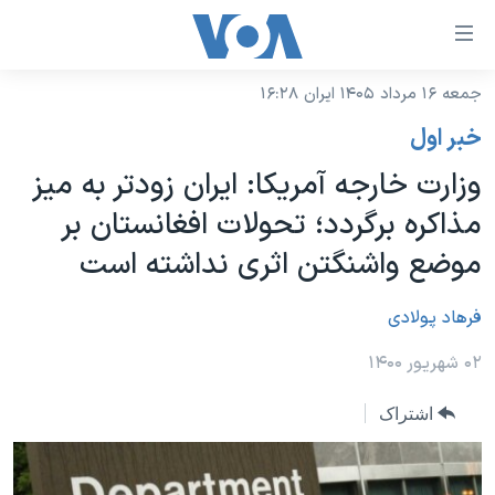
ینکهای
ابل
سترسی
جمعه ۱۶ مرداد ۱۴۰۵ ایران ۱۶:۲۸
خانه
هش
خبر اول
نسخه سبک وب‌سایت
ه
وزارت خارجه آمریکا: ایران زودتر به میز
حتوای
موضوع ها
مذاکره برگردد؛ تحولات افغانستان بر
صلی
برنامه های تلویزیونی
ایران
هش
موضع واشنگتن اثری نداشته است
جدول برنامه ها
ه
آمریکا
فحه
صفحه‌های ویژه
فرهاد پولادی
جهان
صلی
فرکانس‌های صدای آمریکا
ورزشی
جام جهانی ۲۰۲۶
۰۲ شهریور ۱۴۰۰
هش
پخش رادیویی
ه
گزیده‌ها
عملیات خشم حماسی
اشتراک
ستجو
۲۵۰سالگی آمریکا
ویژه برنامه‌ها
یادگیری زبان انگلیسی
ویدیوها
بایگانی برنامه‌های تلویزیونی