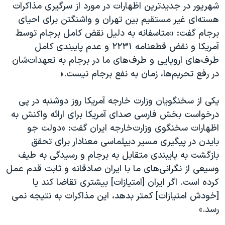
اسرائیل در جنگ
شهریور در جدیدترین اظهارات در مورد از سرگیری مذاکرات
هسته‌ای غیر مستقیم بین تهران و واشنگتن برای احیای
نرگس محمدی برنده جایزه نوبل صلح
برجام گفت: «متاسفانه به دلیل نقض کامل برجام توسط
همایش محافظه‌کاران آمریکا «سی‌پک»
آمریکا و نقض قطعنامه ۲۲۳۱ و عدم پایبندی کامل
صفحه‌های ویژه
طرف‌های اروپایی و طرف‌های ما در برجام به تعهدات‌شان
در رفع تحریم‌ها، زمان به نفع برجام نیست.»
سفر پرزیدنت ترامپ به چین
یکی از سخنگویان وزارت خارجه آمریکا روز دوشنبه در پی
درخواست بخش فارسی صدای آمریکا برای ارائه واکنش به
اظهارات سخنگوی وزارت‌خارجه ایران گفت: «دولت جو
بایدن در پیگیری مسیر دیپلماسی معنادار برای تحقق
بازگشت به پایبندی متقابل به برجام و رسیدگی به طیف
وسیعی از نگرانی‌های ما با ایران صادقانه و ثابت قدم عمل
کرده است. اگر ایران [امتیازات] بیشتری تقاضا کند یا
[خودش امتیازات] کمتر بدهد، این مذاکرات به نتیجه نمی
رسد.»