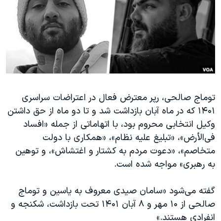
دنبال کنید
مستندها
فرهنگ و زندگی
حقوق شهروندی
انتخابات ریاست جمهوری آمریکا ۲۰۲۴
اقتصادی
حمله جمهوری اسلامی به اسرائیل
رمز مهسا
علم و فناوری
زبانهای مختلف
اسرائیل در جنگ
ورزش زنان در ایران
توماج صالحی، رپر معترض فعال در اعتراضات سراسری
گالری عکس
اعتراضات زن، زندگی، آزادی
۱۴۰۱ که در ماه آبان بازداشت شد و تا دو ماه از حق داشتن
آرشیو پخش زنده
مجموعه مستندهای دادخواهی
وکیل انتخابی محروم بود، با اتهاماتی از جمله «افساد
تریبونال مردمی آبان ۹۸
فی‌الأرض»، «تبلیغ علیه نظام»، «همکاری با دولت
متخاصم»، «دعوت مردم به کشتار و اغتشاش»، و توهین
دادگاه حمید نوری
به رهبری» مواجه شده است.
چهل سال گروگان‌گیری
قانون شفافیت دارائی کادر رهبری ایران
گفته می‌شود «سامان صیدی معروف به یاسین و توماج
صالحی از ۱۰ مهر و ۸ آبان ۱۴۰۱ تحت بازداشت، شکنجه و
اعتراضات مردمی آبان ۹۸
انفرادی هستند.»