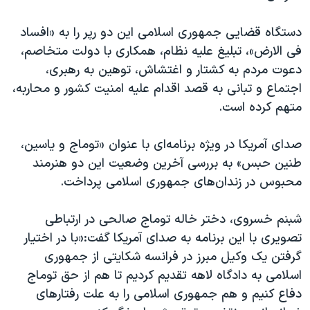
اسرائیل در جنگ
نرگس محمدی برنده جایزه نوبل صلح
دستگاه قضایی جمهوری اسلامی این دو رپر را به «افساد
فی الارض»، تبلیغ علیه نظام، همکاری با دولت متخاصم،
همایش محافظه‌کاران آمریکا «سی‌پک»
دعوت مردم به کشتار و اغتشاش، توهین به رهبری،
صفحه‌های ویژه
اجتماع و تبانی به قصد اقدام علیه امنیت کشور و محاربه،
سفر پرزیدنت ترامپ به چین
متهم کرده است.
صدای آمریکا در ویژه برنامه‌ای با عنوان «توماج و یاسین،‌
طنین حبس» به بررسی آخرین وضعیت این دو هنرمند
محبوس در زندان‌های جمهوری اسلامی پرداخت.
شبنم خسروی، دختر خاله توماج صالحی در ارتباطی
تصویری با این برنامه به صدای آمریکا گفت:«با در اختیار
گرفتن یک وکیل مبرز در فرانسه شکایتی از جمهوری
اسلامی به دادگاه لاهه تقدیم کردیم تا هم از حق توماج
دفاع کنیم و هم جمهوری اسلامی را به علت رفتارهای