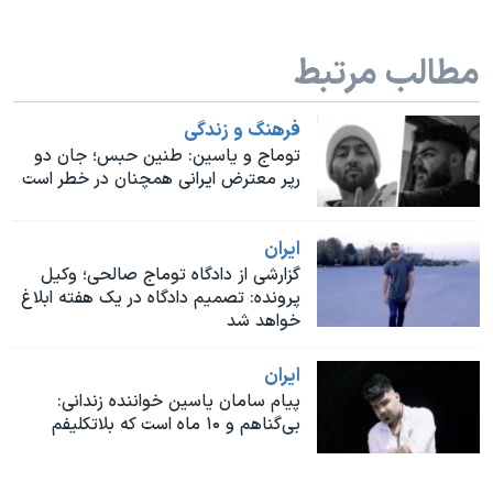
اسرائیل در جنگ
نرگس محمدی برنده جایزه نوبل صلح
مطالب مرتبط
همایش محافظه‌کاران آمریکا «سی‌پک»
صفحه‌های ویژه
فرهنگ و زندگی
توماج و یاسین: طنین حبس؛ جان دو
سفر پرزیدنت ترامپ به چین
رپر معترض ایرانی همچنان در خطر است
ايران
گزارشی از دادگاه توماج صالحی؛ وکیل
پرونده: تصمیم دادگاه در یک هفته ابلاغ
خواهد شد
ايران
پیام سامان یاسین خواننده زندانی:‌
بی‌گناهم و ۱۰ ماه است که بلاتکلیفم