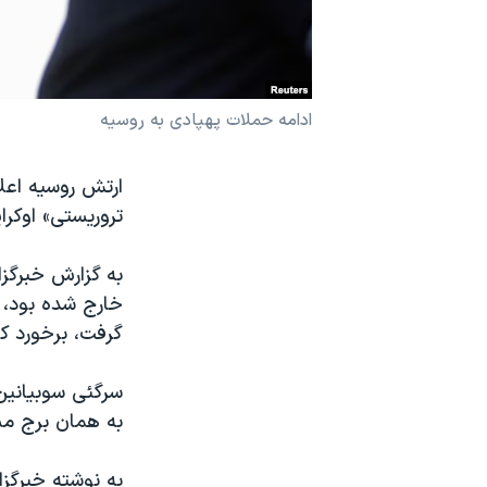
نرگس محمدی برنده جایزه نوبل صلح
همایش محافظه‌کاران آمریکا «سی‌پک»
صفحه‌های ویژه
ادامه حملات پهپادی به روسیه
سفر پرزیدنت ترامپ به چین
تروریستی» اوکرا
به گزارش خبرگزا
خارج شده بود، 
گرفت، برخورد کر
سرگئی سوبیانین،
به همان برج مسک
به نوشته خبرگزار