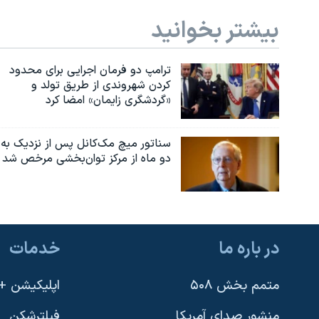
بیشتر بخوانید
ترامپ دو فرمان اجرایی برای محدود
کردن شهروندی از طریق تولد و
«گردشگری زایمان» امضا کرد
سناتور میچ مک‌کانل پس از نزدیک به
دو ماه از مرکز توان‌بخشی مرخص شد
در باره ما
خدمات
متمم بخش ۵۰۸
اپلیکیشن +VOA
منشور صدای آمریکا
فیلترشکن