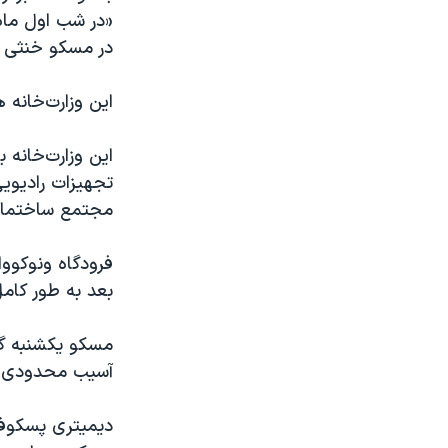
«در شب اول ماه 
در مسکو خنثی 
این وزارت‌خانه
این وزارت‌خانه 
تجهیزات رادیویی
مجتمع ساختمان
فرودگاه ونوکووا
بعد به طور کامل
مسکو یکشنبه گذ
آسیب محدودی را 
دیمیتری پسکوف،