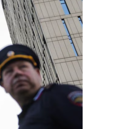
مستندها
فرهنگ و زندگی
حقوق شهروندی
انتخابات ریاست جمهوری آمریکا ۲۰۲۴
اقتصادی
حمله جمهوری اسلامی به اسرائیل
رمز مهسا
علم و فناوری
اسرائیل در جنگ
ورزش زنان در ایران
گالری عکس
اعتراضات زن، زندگی، آزادی
آرشیو پخش زنده
مجموعه مستندهای دادخواهی
تریبونال مردمی آبان ۹۸
دادگاه حمید نوری
چهل سال گروگان‌گیری
قانون شفافیت دارائی کادر رهبری ایران
اعتراضات مردمی آبان ۹۸
اسرائیل در جنگ