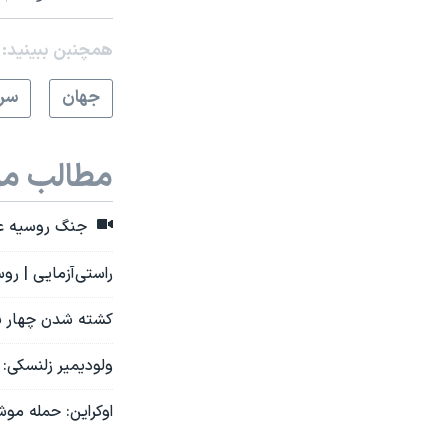
همچنبن ببینید:
جهان
سرخ
مطالب مر
جنگ روسیه علیه
راستی‌آزمایی | رو
کشته شدن چهار نف
ولودیمیر زلنسکی:
اوکراین: حمله م