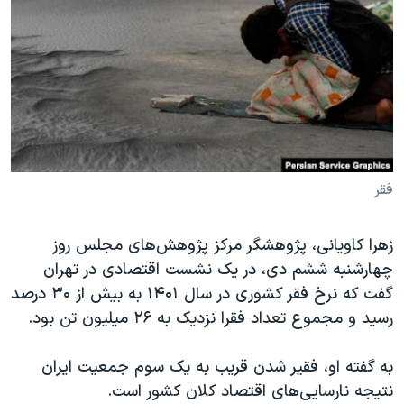
دنبال کنید
مستندها
فرهنگ و زندگی
حقوق شهروندی
انتخابات ریاست جمهوری آمریکا ۲۰۲۴
اقتصادی
حمله جمهوری اسلامی به اسرائیل
رمز مهسا
علم و فناوری
زبانهای مختلف
اسرائیل در جنگ
ورزش زنان در ایران
گالری عکس
اعتراضات زن، زندگی، آزادی
فقر
آرشیو پخش زنده
مجموعه مستندهای دادخواهی
زهرا کاویانی، پژوهشگر مرکز پژوهش‌های مجلس روز
تریبونال مردمی آبان ۹۸
چهارشنبه ششم دی، در یک نشست اقتصادی در تهران
دادگاه حمید نوری
گفت که نرخ فقر کشوری در سال ۱۴۰۱ به بیش از ۳۰ درصد
چهل سال گروگان‌گیری
رسید و مجموع تعداد فقرا نزدیک به ۲۶ میلیون تن بود.
قانون شفافیت دارائی کادر رهبری ایران
به گفته او، فقیر شدن قریب به یک سوم جمعیت ایران
اعتراضات مردمی آبان ۹۸
نتیجه نارسایی‌های اقتصاد کلان کشور است.