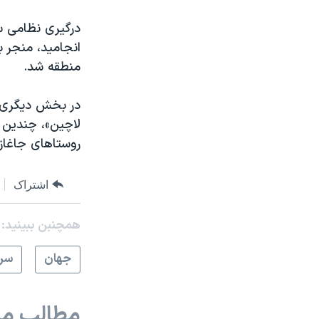
درگیری نظامی س
انجامید، منجر ب
منطقه شد.
در بخش دیگری از
لاچین»، چندین 
روستاهای جاغاز
اشتراک
همچنبن ببینید:
جهان
سرخ
مطالب مر