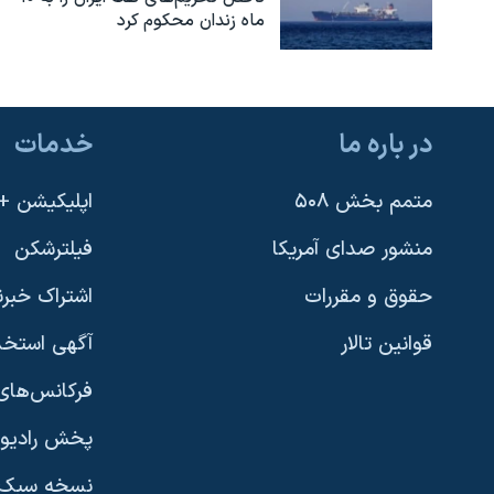
ماه زندان محکوم کرد
در باره ما
خدمات
متمم بخش ۵۰۸
اپلیکیشن +VOA
منشور صدای آمریکا
فیلترشکن
حقوق و مقررات
اشتراک خبرن
قوانین تالار
آگهی استخد
فرکانس‌های 
پخش رادیو
یادگیری زبان انگلیسی
نسخه سبک 