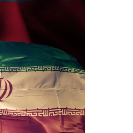
مستندها
فرهنگ و زندگی
حقوق شهروندی
انتخابات ریاست جمهوری آمریکا ۲۰۲۴
اقتصادی
حمله جمهوری اسلامی به اسرائیل
رمز مهسا
علم و فناوری
اسرائیل در جنگ
ورزش زنان در ایران
گالری عکس
اعتراضات زن، زندگی، آزادی
آرشیو پخش زنده
مجموعه مستندهای دادخواهی
تریبونال مردمی آبان ۹۸
دادگاه حمید نوری
چهل سال گروگان‌گیری
قانون شفافیت دارائی کادر رهبری ایران
اعتراضات مردمی آبان ۹۸
اسرائیل در جنگ