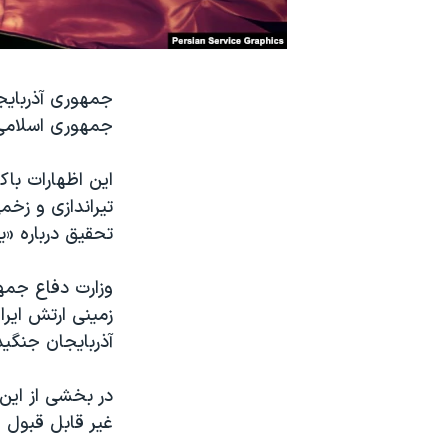
نرگس محمدی برنده جایزه نوبل صلح
همایش محافظه‌کاران آمریکا «سی‌پک»
جمهوری آذربایج
صفحه‌های ویژه
جمهوری اسلامی، آ
سفر پرزیدنت ترامپ به چین
این اظهارات باک
تیراندازی و زخم
تحقیق درباره «
وزارت دفاع جمهو
زمینی ارتش ایر
آذربایجان جنگی
در بخشی از این 
غیر قابل قبول 