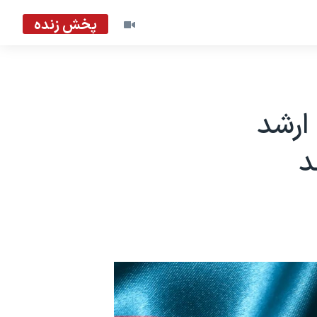
پخش زنده
ارشد
د