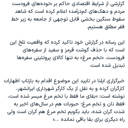
اسرائیل در جنگ
گزارشی از شرایط اقتصادی حاکم بر «توده‌های فرودست
مردم و دهک‌های کم‌درآمد» اعلام کرده است که شاهد
نرگس محمدی برنده جایزه نوبل صلح
سقوط سنگین بخشی قابل توجهی از جامعه به زیر خط
همایش محافظه‌کاران آمریکا «سی‌پک»
فقر مطلق هستیم.
صفحه‌های ویژه
این رسانه در گزارش خود تاکید کرده که واقعیت تلخ این
سفر پرزیدنت ترامپ به چین
است که با حذف گوشت قرمز و سفید از سفره‌های
فرودست، «تخم مرغ» به تنها کالای پروتئینی سفره‌ها
تبدیل شده است.
خبرگزاری ایلنا در تایید این موضوع اقدام به بازتاب اظهارات
کارگران کرده و به نقل از یک کارگر شهرداری ایرانشهر،
نوشته است: «بقای ما فقط با تخم مرغ میسر شده است،
فقط نان و تخم مرغ؛ حبوبات هم در سال‌های اخیر به
شدت گران شده، باید بگویم تخم مرغ هم گران است ولی
راه دیگری برای بقا باقی نمانده ...»