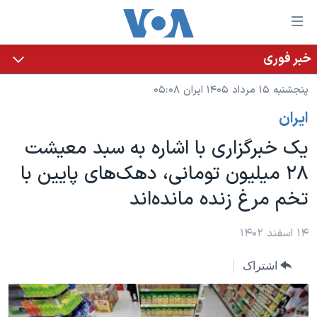
ینکهای
ابل
سترسی
خبر فوری
خانه
هش
پنجشنبه ۱۵ مرداد ۱۴۰۵ ایران ۰۵:۰۸
نسخه سبک وب‌سایت
ه
ايران
حتوای
موضوع ها
صلی
یک خبرگزاری با اشاره به سبد معیشت
برنامه های تلویزیونی
ایران
هش
۲۸ میلیون تومانی، دهک‌های پایین با
جدول برنامه ها
ه
آمریکا
تخم مرغ زنده مانده‌اند
فحه
صفحه‌های ویژه
جهان
صلی
فرکانس‌های صدای آمریکا
ورزشی
جام جهانی ۲۰۲۶
۱۴ اسفند ۱۴۰۲
هش
پخش رادیویی
ه
گزیده‌ها
عملیات خشم حماسی
اشتراک
ستجو
۲۵۰سالگی آمریکا
ویژه برنامه‌ها
یادگیری زبان انگلیسی
ویدیوها
بایگانی برنامه‌های تلویزیونی