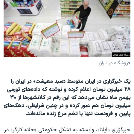
دنبال کنید
مستندها
فرهنگ و زندگی
حقوق شهروندی
انتخابات ریاست جمهوری آمریکا ۲۰۲۴
اقتصادی
حمله جمهوری اسلامی به اسرائیل
رمز مهسا
علم و فناوری
زبانهای مختلف
اسرائیل در جنگ
ورزش زنان در ایران
گالری عکس
اعتراضات زن، زندگی، آزادی
فروشگاه‌ در ایران
آرشیو پخش زنده
مجموعه مستندهای دادخواهی
یک خبرگزاری در ایران متوسط «سبد معیشت» در ایران را
تریبونال مردمی آبان ۹۸
۲۸ میلیون تومان اعلام کرده و نوشته که داده‌های تورمی
دادگاه حمید نوری
بهمن ماه نشان می‌دهد که این رقم در کلانشهرها از ۳۰
چهل سال گروگان‌گیری
میلیون تومان هم عبور کرده و در چنین شرایطی، دهک‌های
پایین و فرودست تنها با تخم مرغ زنده مانده‌اند.
قانون شفافیت دارائی کادر رهبری ایران
اعتراضات مردمی آبان ۹۸
خبرگزاری «ایلنا»، وابسته به تشکل حکومتی «خانه کارگر» در