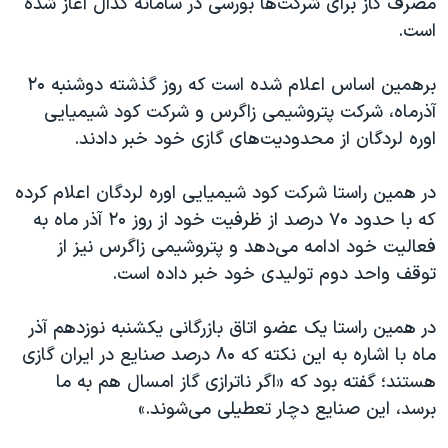
مصرف گاز برای شرکت‌ها بورسی در سامانه کدال آغاز شده
اسرائیل در جنگ
است.
نرگس محمدی برنده جایزه نوبل صلح
همایش محافظه‌کاران آمریکا «سی‌پک»
برهمین اساس اعلام شده است که روز گذشته دوشنبه ۲۰
آذرماه، شرکت پتروشیمی زاگرس و شرکت کود شیمیایی
صفحه‌های ویژه
اوره لردگان از محدودیت‌های گازی خود خبر دادند.
سفر پرزیدنت ترامپ به چین
در همین راستا شرکت کود شیمیایی اوره لردگان اعلام کرده
که با حدود ۷۰ درصد از ظرفیت خود از روز ۲۰ آذر ماه به
فعالیت خود ادامه می‌دهد و پتروشیمی زاگرس نیز از
توقف واحد دوم تولیدی خود خبر داده است.
در همین راستا یک عضو اتاق بازرگانی یکشنبه نوزدهم آذر
ماه با اشاره به این نکته که ۸۰ درصد صنایع در ایران گازی
هستند؛ گفته بود که «اگر ناترازی گاز امسال هم به ما
برسد، این صنایع دچار تعطیلی می‌شوند.»