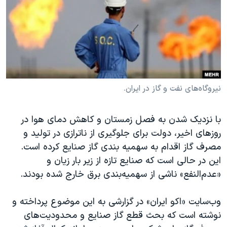
دنبال کنید
مستندها
فرهنگ و زندگی
حقوق شهروندی
انتخابات ریاست جمهوری آمریکا ۲۰۲۴
اقتصادی
حمله جمهوری اسلامی به اسرائیل
رمز مهسا
علم و فناوری
زبانهای مختلف
اسرائیل در جنگ
ورزش زنان در ایران
نیروگاه‌های نفت و گاز در ایران.
گالری عکس
اعتراضات زن، زندگی، آزادی
با نزدیک شدن به فصل زمستان و کاهش دمای هوا در
آرشیو پخش زنده
مجموعه مستندهای دادخواهی
روزهای اخیر، دولت برای جلوگیری از ناترازی در تولید و
تریبونال مردمی آبان ۹۸
مصرف گاز اقدام به سهمیه بندی گاز صنایع کرده است.
دادگاه حمید نوری
این در حالی است که صنایع تازه از زیر بار زیان و
«عدم‌النفع» ناشی از سهمیه‌بندی برق خارج شده بودند.
چهل سال گروگان‌گیری
قانون شفافیت دارائی کادر رهبری ایران
وب‌سایت «اکو ایران» در گزارشی به این موضوع پرداخته و
اعتراضات مردمی آبان ۹۸
نوشته است که بحث قطع گاز صنایع و محدودیت‌های