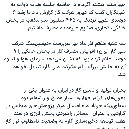
اسرائیل در جنگ
چهارشنبه هشتم آذرماه در حاشیه جلسه هیات دولت به
خبرنگاران گفت که دیروز شرکت گاز گزارش داد با رشد ۶
نرگس محمدی برنده جایزه نوبل صلح
درصدی تقریبا نزدیک به ۴۶۵ میلیون متر مکعب در بخش
همایش محافظه‌کاران آمریکا «سی‌پک»
خانگی، تجاری، صنایع غیرعمده مصرف داشتیم.
صفحه‌های ویژه
سه شنبه هفتم آذر ماه نیز سرپرست «دیسپچینگ شرکت
سفر پرزیدنت ترامپ به چین
ملی گاز ایران» افزایش مصرف گاز در بخش خانگی را ۹
درصد اعلام کرده بود که نشان می‌دهد سرمای هوا و تداوم
آن به چالش بزرگ برای «شرکت ملی گاز» تبدیل خواهد
شد.
بحران تولید و تامین گاز در ایران به عنوان یکی از
«غول‌های انرژی جهان» بسیار عمیق و ریشه‌ای بود
به‌طوری‌که خرداد ماه امسال مرکز پژوهش‌های مجلس در
گزارشی با عنوان «مسائل راهبردی بخش انرژی در سند
هفتم توسعه-ذخیره‌سازی گاز» به وضعیت نامطلوب تراز گاز