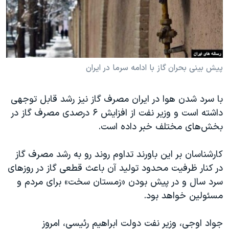
دنبال کنید
مستندها
فرهنگ و زندگی
حقوق شهروندی
انتخابات ریاست جمهوری آمریکا ۲۰۲۴
اقتصادی
حمله جمهوری اسلامی به اسرائیل
رمز مهسا
علم و فناوری
پیش بینی بحران گاز با ادامه سرما در ایران
زبانهای مختلف
اسرائیل در جنگ
ورزش زنان در ایران
با سرد شدن هوا در ایران مصرف گاز نیز رشد قابل توجهی
گالری عکس
اعتراضات زن، زندگی، آزادی
داشته است و وزیر نفت از افزایش ۶ درصدی مصرف گاز در
آرشیو پخش زنده
مجموعه مستندهای دادخواهی
بخش‌های مختلف خبر داده است.
تریبونال مردمی آبان ۹۸
کارشناسان بر این باورند تداوم روند رو به رشد مصرف گاز
دادگاه حمید نوری
در کنار ظرفیت محدود تولید آن باعث قطعی گاز در روزهای
چهل سال گروگان‌گیری
سرد سال و در پیش بودن «زمستان سخت» برای مردم و
مسئولین خواهد بود.
قانون شفافیت دارائی کادر رهبری ایران
اعتراضات مردمی آبان ۹۸
جواد اوجی، وزیر نفت دولت ابراهیم رئیسی، امروز