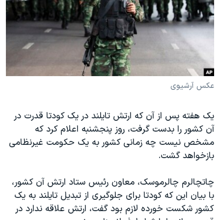
دنبال کنید
مستندها
فرهنگ و زندگی
حقوق شهروندی
انتخابات ریاست جمهوری آمریکا ۲۰۲۴
اقتصادی
حمله جمهوری اسلامی به اسرائیل
رمز مهسا
علم و فناوری
زبانهای مختلف
اسرائیل در جنگ
ورزش زنان در ایران
عکس آرشیوی
گالری عکس
اعتراضات زن، زندگی، آزادی
یک هفته پس از آن که ارتش تایلند در یک کودتا قدرت در
آرشیو پخش زنده
مجموعه مستندهای دادخواهی
آن کشور را بدست گرفت، روز پنجشنبه اعلام کرد که
تریبونال مردمی آبان ۹۸
مشخص نیست چه زمانی کشور به یک حکومت غیرنظامی
دادگاه حمید نوری
بازخواهد گشت.
چهل سال گروگان‌گیری
چاتچالرم چالرموسک، معاون رئیس ستاد ارتش آن کشور،
قانون شفافیت دارائی کادر رهبری ایران
با بیان این که کودتا برای جلوگیری از تبدیل تایلند به یک
اعتراضات مردمی آبان ۹۸
کشور شکست خورده لازم بود گفت، ارتش علاقه ندارد در