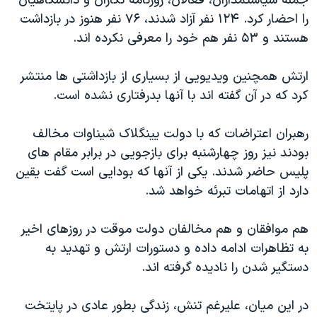
جمله سیاستمداران، فعالان، روزنامه نگاران و دانشگاهیان
اسرائیل در جنگ
را احضار کرد. ۱۲۴ نفر آزاد شدند، ۷۶ نفر هنوز در بازداشت
نرگس محمدی برنده جایزه نوبل صلح
هستند و ۵۳ نفر هم خود را معرفی نکرده اند.
همایش محافظه‌کاران آمریکا «سی‌پک»
ارتش همچنین ویدیویی از بسیاری از بازداشتی ها منتشر
صفحه‌های ویژه
کرد که در آن گفته اند با آنها بدرفتاری نشده است.
سفر پرزیدنت ترامپ به چین
رهبران اعتراضات که با دولت یینگلاک شیناوات مخالف
بودند نیز روز چهارشنبه برای بازجویی در برابر مقام های
پلیس حاضر شدند. یکی از آنها که بودایی است گفت یقین
دارد از اتهامات تبرئه خواهد شد.
هم موافقان و هم مخالفان دولت موقت در روزهای اخیر
به تظاهرات ادامه داده و دستورات ارتش و تهدید به
دستگیر شدن را نادیده گرفته اند.
در این میان، علیرغم تنش، زندگی بطور عادی در پایتخت