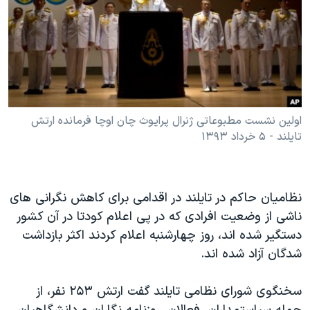
دنبال کنید
مستندها
فرهنگ و زندگی
حقوق شهروندی
انتخابات ریاست جمهوری آمریکا ۲۰۲۴
اقتصادی
حمله جمهوری اسلامی به اسرائیل
رمز مهسا
علم و فناوری
زبانهای مختلف
اسرائیل در جنگ
ورزش زنان در ایران
اولین نشست مطبوعاتی ژنرال پرایوث چان اوچا فرمانده ارتش
تایلند - ۵ خرداد ۱۳۹۳
گالری عکس
اعتراضات زن، زندگی، آزادی
آرشیو پخش زنده
مجموعه مستندهای دادخواهی
تریبونال مردمی آبان ۹۸
نظامیان حاکم در تایلند در اقدامی برای کاهش نگرانی های
دادگاه حمید نوری
ناشی از وضعیت افرادی که در پی اعلام کودتا در آن کشور
دستگیر شده اند، روز چهارشنبه اعلام کردند اکثر بازداشت
چهل سال گروگان‌گیری
شدگان آزاد شده اند.
قانون شفافیت دارائی کادر رهبری ایران
اعتراضات مردمی آبان ۹۸
سخنگوی شورای نظامی تایلند گفت ارتش ۲۵۳ نفر، از