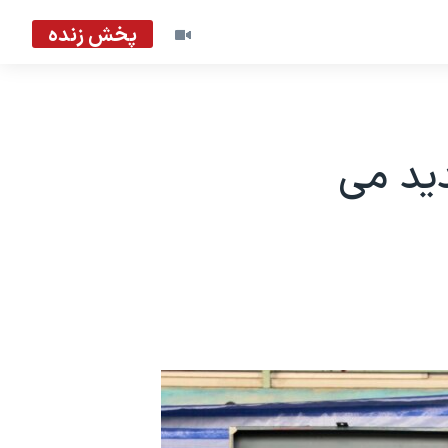
پخش زنده
دید می