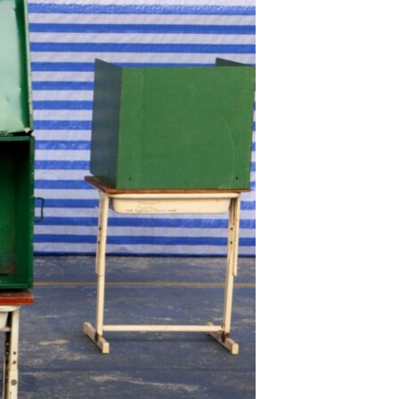
مستندها
فرهنگ و زندگی
حقوق شهروندی
انتخابات ریاست جمهوری آمریکا ۲۰۲۴
اقتصادی
حمله جمهوری اسلامی به اسرائیل
رمز مهسا
علم و فناوری
اسرائیل در جنگ
ورزش زنان در ایران
گالری عکس
اعتراضات زن، زندگی، آزادی
آرشیو پخش زنده
مجموعه مستندهای دادخواهی
تریبونال مردمی آبان ۹۸
دادگاه حمید نوری
چهل سال گروگان‌گیری
قانون شفافیت دارائی کادر رهبری ایران
اعتراضات مردمی آبان ۹۸
اسرائیل در جنگ