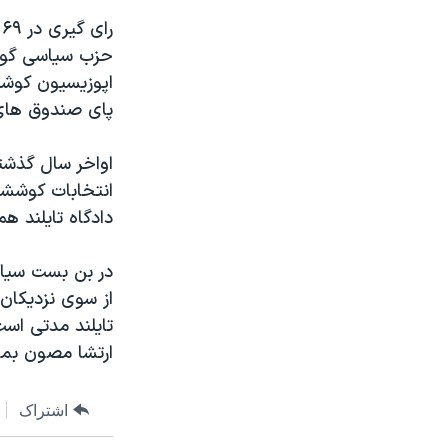
حزب سیاسی گوناگ
اپوزیسیون کوشید
پای صندوق های رای ن
اواخر سال گذشته
انتخابات کوششی
دادگاه تایلند 
در بن بست سیاسی
از سوی نزدیکان
تایلند مدتی اس
ارتشا مصون بما
اشتراک