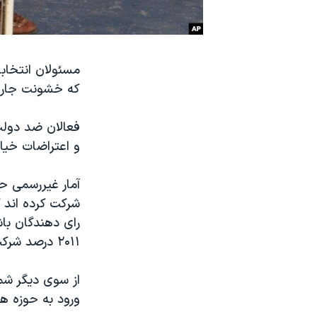
نرگس محمدی برنده جایزه نوبل صلح
همایش محافظه‌کاران آمریکا «سی‌پک»
مسئولان انتخابا
صفحه‌های ویژه
که خشونت جاری ک
سفر پرزیدنت ترامپ به چین
فعالان ضد دولت 
و اعتراضات خیابا
شرکت کرده اند ک
۲۰۱۱ درصد شرکت کنندگان حدود ۷۵ درصد شهروندان واجد شرایط رای دادن بود.
از سوی دیگر شم
ورود به حوزه ه