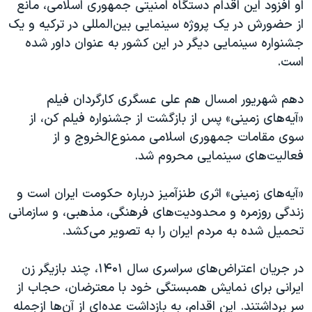
اسرائیل در جنگ
او افزود این اقدام دستگاه امنیتی جمهوری اسلامی، مانع
از حضورش در یک پروژه سینمایی بین‌المللی در ترکیه و یک
نرگس محمدی برنده جایزه نوبل صلح
جشنواره سینمایی دیگر در این کشور به عنوان داور شده
همایش محافظه‌کاران آمریکا «سی‌پک»
است.
صفحه‌های ویژه
دهم شهریور امسال هم علی عسگری کارگردان فیلم
سفر پرزیدنت ترامپ به چین
«آیه‌های زمینی» پس از بازگشت از جشنواره فیلم کن، از
سوی مقامات جمهوری اسلامی ممنوع‌الخروج و از
فعالیت‌های سینمایی محروم شد.
«آیه‌های زمینی» اثری طنزآمیز درباره حکومت ایران است و
زندگی روزمره و محدودیت‌های فرهنگی، مذهبی، و سازمانی
تحمیل شده به مردم ایران را به تصویر می‌کشد.
در جریان اعتراض‌های سراسری سال ۱۴۰۱، چند بازیگر زن
ایرانی برای نمایش همبستگی خود با معترضان، حجاب از
سر برداشتند. این اقدام، به بازداشت عده‌ای از آن‌ها ازجمله