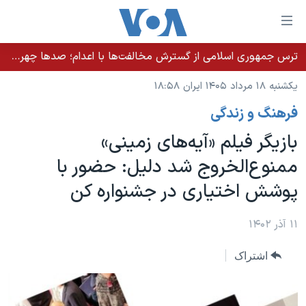
ینکهای
ابل
سترسی
ترس جمهوری اسلامی از گسترش مخالفت‌ها با اعدام؛ صدها چهره شناخته‌شده به دادسرا احضار شدند
خانه
هش
یکشنبه ۱۸ مرداد ۱۴۰۵ ایران ۱۸:۵۸
نسخه سبک وب‌سایت
ه
فرهنگ و زندگی
حتوای
موضوع ها
صلی
بازیگر فیلم «آیه‌های زمینی»
برنامه های تلویزیونی
ایران
هش
ممنوع‌الخروج شد دلیل: حضور با
جدول برنامه ها
ه
آمریکا
پوشش اختیاری در جشنواره کن
فحه
صفحه‌های ویژه
جهان
صلی
فرکانس‌های صدای آمریکا
ورزشی
جام جهانی ۲۰۲۶
۱۱ آذر ۱۴۰۲
هش
پخش رادیویی
ه
گزیده‌ها
عملیات خشم حماسی
اشتراک
ستجو
۲۵۰سالگی آمریکا
ویژه برنامه‌ها
یادگیری زبان انگلیسی
ویدیوها
بایگانی برنامه‌های تلویزیونی