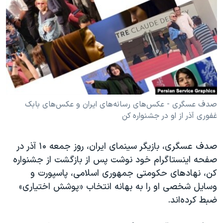
دنبال کنید
مستندها
فرهنگ و زندگی
حقوق شهروندی
انتخابات ریاست جمهوری آمریکا ۲۰۲۴
اقتصادی
حمله جمهوری اسلامی به اسرائیل
رمز مهسا
علم و فناوری
زبانهای مختلف
اسرائیل در جنگ
ورزش زنان در ایران
گالری عکس
اعتراضات زن، زندگی، آزادی
صدف عسگری - عکس‌های رسانه‌های ایران و عکس‌های بابک
غفوری آذر از او در جشنواره کن
آرشیو پخش زنده
مجموعه مستندهای دادخواهی
تریبونال مردمی آبان ۹۸
صدف عسگری، بازیگر سینمای ایران، روز جمعه ۱۰ آذر در
دادگاه حمید نوری
صفحه اینستاگرام خود نوشت پس از بازگشت از جشنواره
چهل سال گروگان‌گیری
کن، نهادهای حکومتی جمهوری اسلامی، پاسپورت و
وسایل شخصی او را به بهانه انتخاب «پوشش اختیاری»
قانون شفافیت دارائی کادر رهبری ایران
ضبط کرده‌اند.
اعتراضات مردمی آبان ۹۸