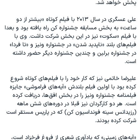
اسرائیل در جنگ
پخش خواهد شد.
نرگس محمدی برنده جایزه نوبل صلح
علی عسگری در سال ۲۰۱۳ با فیلم کوتاه «‌بیشتر از دو
همایش محافظه‌کاران آمریکا «سی‌پک»
ساعت» به بخش مسابقه جشنواره کن راه یافته بود و بعدا
صفحه‌های ویژه
با فیلم «سکوت» نیز در این بخش شرکت داشت. وی با
فیلم‌های بلند «ناپدید شدن» در جشنواره ونیز و «تا فردا»
سفر پرزیدنت ترامپ به چین
در جشنواره برلین و چندین جشنواره دیگر حضور داشته
است.
علیرضا خاتمی نیز که کار خود را با فیلم‌های کوتاه شروع
کرده بود با اولین فیلم بلندش «آیه‌های فراموشی» جایزه
فیلمنامه جشنواره ونیز را در بخش افق‌ها، دریافت کرده
است. هر دو کارگردان نیز قبلا در دوره‌های شش ماهه
(رزیدانس سینه فونداسیون کن) که در پاریس مستقر است
شرکت کرده بودند.
«آیه‌های زمینی» که یادآوری شعری از فروغ فرخزاد است،