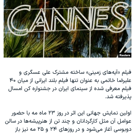
دنبال کنید
مستندها
فرهنگ و زندگی
حقوق شهروندی
انتخابات ریاست جمهوری آمریکا ۲۰۲۴
اقتصادی
حمله جمهوری اسلامی به اسرائیل
رمز مهسا
علم و فناوری
زبانهای مختلف
اسرائیل در جنگ
ورزش زنان در ایران
گالری عکس
اعتراضات زن، زندگی، آزادی
آرشیو پخش زنده
مجموعه مستندهای دادخواهی
فیلم «آیه‌های زمینی» ساخته مشترک علی عسگری و
علیرضا خاتمی به عنوان تنها فیلم بلند ایرانی از میان ۴۰
تریبونال مردمی آبان ۹۸
فیلم معرفی شده از سینمای ایران در جشنواره کن امسال
دادگاه حمید نوری
پذیرفته شد.
چهل سال گروگان‌گیری
اولین نمایش جهانی این اثر در روز ۲۳ ماه مه با حضور
قانون شفافیت دارائی کادر رهبری ایران
عوامل آن مثل کارگردانان و چند تن از هنرپیشه‌ها در سالن
اعتراضات مردمی آبان ۹۸
دوبوسی آغاز می‌شود و در روزهای ۲۴ و ۲۵ مه نیز باز