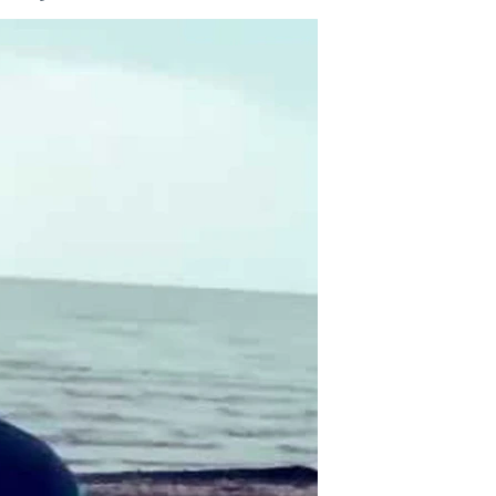
مستندها
فرهنگ و زندگی
حقوق شهروندی
انتخابات ریاست جمهوری آمریکا ۲۰۲۴
اقتصادی
حمله جمهوری اسلامی به اسرائیل
رمز مهسا
علم و فناوری
اسرائیل در جنگ
ورزش زنان در ایران
گالری عکس
اعتراضات زن، زندگی، آزادی
آرشیو پخش زنده
مجموعه مستندهای دادخواهی
تریبونال مردمی آبان ۹۸
دادگاه حمید نوری
چهل سال گروگان‌گیری
قانون شفافیت دارائی کادر رهبری ایران
اعتراضات مردمی آبان ۹۸
اسرائیل در جنگ