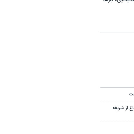
ست
ع از شریفه