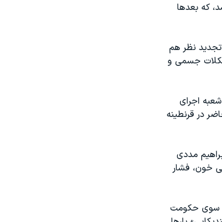
 ۳ ماه حبس محکوم شد، که بعدها
تجدید نظر هم
شکلات جسمی و
 شعبه اجرای
اضر در قرنطینه
براهیم مددی
ی خون، فشار
از سوی حکومت
یکایی» بارها