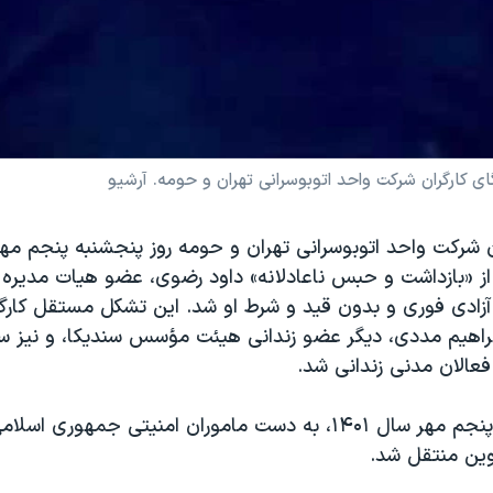
 کارگران شرکت واحد اتوبوسرانی تهران و حومه. آرشیو
 شرکت واحد اتوبوسرانی تهران و حومه روز پنجشنبه پنجم مهر 
 «بازداشت و‌ حبس ناعادلانه» داود رضوی، عضو هیات مدیره ز
آزادی فوری و بدون قید و شرط او شد. این تشکل مستقل کار
براهیم مددی، دیگر عضو زندانی هیئت مؤسس سندیکا، و نیز سای
فعالان مدنی زندانی شد.
آقای رضوی روز پنجم مهر سال ۱۴۰۱، به دست ماموران امنیتی جمهور