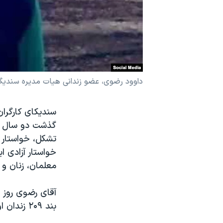
نرگس محمدی برنده جایزه نوبل صلح
همایش محافظه‌کاران آمریکا «سی‌پک»
صفحه‌های ویژه
سفر پرزیدنت ترامپ به چین
داوود رضوی، عضو زندانی هیات مدیره سندیگای
سندیکای کارگران
گذشت دو سال از
تشکل، خواستار 
خواستار آزادی ا
معلمان، زنان و 
بند ۲۰۹ زندان اوین منتقل شد.