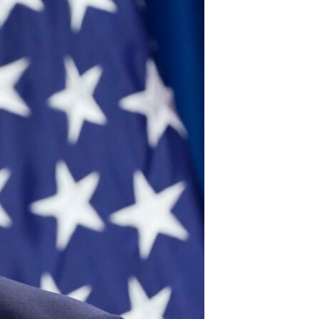
مستندها
فرهنگ و زندگی
حقوق شهروندی
انتخابات ریاست جمهوری آمریکا ۲۰۲۴
اقتصادی
حمله جمهوری اسلامی به اسرائیل
رمز مهسا
علم و فناوری
اسرائیل در جنگ
ورزش زنان در ایران
گالری عکس
اعتراضات زن، زندگی، آزادی
آرشیو پخش زنده
مجموعه مستندهای دادخواهی
تریبونال مردمی آبان ۹۸
دادگاه حمید نوری
چهل سال گروگان‌گیری
قانون شفافیت دارائی کادر رهبری ایران
اعتراضات مردمی آبان ۹۸
اسرائیل در جنگ