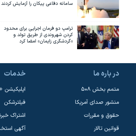
سامانه دفاعی پیکان را آزمایش کردند
ترامپ دو فرمان اجرایی برای محدود
کردن شهروندی از طریق تولد و
«گردشگری زایمان» امضا کرد
در باره ما
خدمات
متمم بخش ۵۰۸
اپلیکیشن +VOA
منشور صدای آمریکا
فیلترشکن
حقوق و مقررات
اشتراک خبرن
قوانین تالار
آگهی استخد