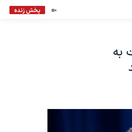
پخش زنده
 به