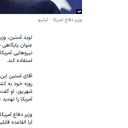
نرگس محمدی برنده جایزه نوبل صلح
همایش محافظه‌کاران آمریکا «سی‌پک»
وزیر دفاع آمریکا - آرشیو
صفحه‌های ویژه
سفر پرزیدنت ترامپ به چین
عنوان پایگاهی ب
نیروهایی آمریکا
استفاده کند.
آقای آستین این 
شهریور، او گفت 
آمریکا را تهدید 
وزیر دفاع آمریک
آیا القاعده قابل