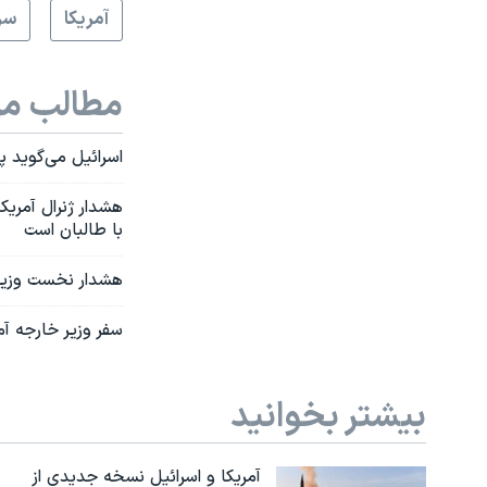
آمريکا
سر
مطالب مر
اسرائيل می‌گوید پ
هشدار ژنرال آمری
با طالبان است
هشدار نخست وزیر ب
سفر وزیر خارجه آم
بیشتر بخوانید
آمریکا و اسرائیل نسخه جدیدی از