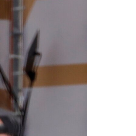
مستندها
فرهنگ و زندگی
حقوق شهروندی
انتخابات ریاست جمهوری آمریکا ۲۰۲۴
اقتصادی
حمله جمهوری اسلامی به اسرائیل
رمز مهسا
علم و فناوری
اسرائیل در جنگ
ورزش زنان در ایران
گالری عکس
اعتراضات زن، زندگی، آزادی
آرشیو پخش زنده
مجموعه مستندهای دادخواهی
تریبونال مردمی آبان ۹۸
دادگاه حمید نوری
چهل سال گروگان‌گیری
قانون شفافیت دارائی کادر رهبری ایران
اعتراضات مردمی آبان ۹۸
اسرائیل در جنگ