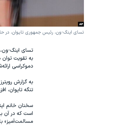
نرگس محمدی برنده جایزه نوبل صلح
همایش محافظه‌کاران آمریکا «سی‌پک»
صفحه‌های ویژه
تسای اینگ-ون، رئیس جمهوری تایوان، در حال سخن
سفر پرزیدنت ترامپ به چین
به تقویت توان د
دموکراسی ارائه
به گزارش رویترز
تنگه تایوان، افز
سخنان خانم این
است که در آن ب
مسالمت‌آمیز» با 