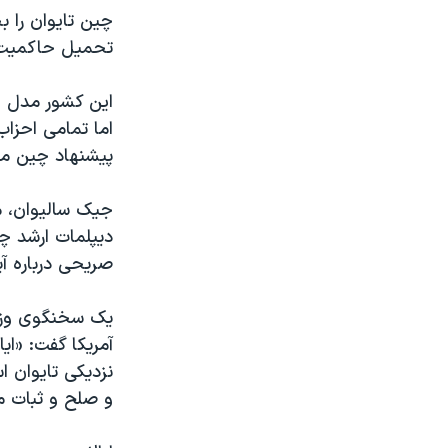
چین تایوان را ب
تحمیل حاکمیت خو
این کشور مدل خو
اما تمامی احزاب
پیشنهاد چین مخا
دیپلمات ارشد چی
صریحی درباره آی
یک سخنگوی وزارت دفا
آمریکا گفت: «ا
نزدیکی تایوان ا
و صلح و ثبات من