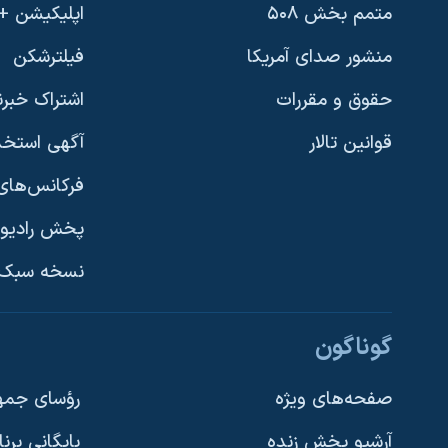
متمم بخش ۵۰۸
اپلیکیشن +VOA
منشور صدای آمریکا
فیلترشکن
حقوق و مقررات
اشتراک خبرن
قوانین تالار
آگهی استخد
فرکانس‌های 
پخش رادیو
یادگیری زبان انگلیسی
نسخه سبک 
دنبال کنید
گوناگون
صفحه‌های ویژه
رؤسای جمهو
آرشیو پخش زنده
بایگانی برن