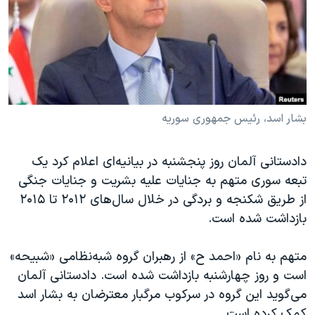
دنبال کنید
مستندها
فرهنگ و زندگی
حقوق شهروندی
انتخابات ریاست جمهوری آمریکا ۲۰۲۴
اقتصادی
حمله جمهوری اسلامی به اسرائیل
رمز مهسا
علم و فناوری
زبانهای مختلف
اسرائیل در جنگ
ورزش زنان در ایران
بشار اسد، رئیس جمهوری سوریه
گالری عکس
اعتراضات زن، زندگی، آزادی
دادستانی آلمان روز پنجشنبه در بیانیه‌ای اعلام کرد یک
آرشیو پخش زنده
مجموعه مستندهای دادخواهی
تبعه سوری متهم به جنایات علیه بشریت و جنایات جنگی
تریبونال مردمی آبان ۹۸
از طریق شکنجه و بردگی در خلال سال‌های ۲۰۱۲ تا ۲۰۱۵
بازداشت شده است.
دادگاه حمید نوری
چهل سال گروگان‌گیری
متهم به نام «احمد ح» از رهبران گروه شبه‌نظامی «شبیحه»
قانون شفافیت دارائی کادر رهبری ایران
است و روز چهارشنبه بازداشت شده است. دادستانی آلمان
می‌گوید این گروه در سرکوب مرگبار معترضان به بشار اسد
اعتراضات مردمی آبان ۹۸
کمک کرده است.