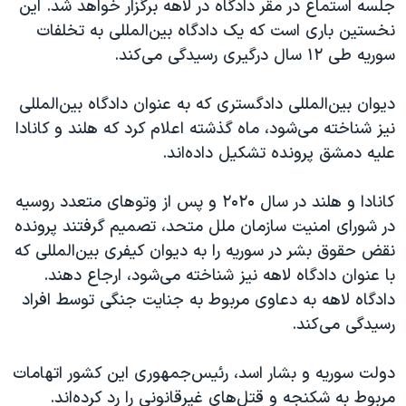
جلسه استماع در مقر دادگاه در لاهه برگزار خواهد شد. این
اسرائیل در جنگ
نخستین باری است که یک دادگاه بین‌المللی به تخلفات
نرگس محمدی برنده جایزه نوبل صلح
سوریه طی
۱۲
سال درگیری رسیدگی می‌کند.
همایش محافظه‌کاران آمریکا «سی‌پک»
دیوان بین‌المللی دادگستری که به عنوان دادگاه بین‌المللی
صفحه‌های ویژه
نیز شناخته می‌شود، ماه گذشته اعلام کرد که هلند و کانادا
سفر پرزیدنت ترامپ به چین
علیه دمشق پرونده تشکیل داده‌اند.
کانادا و هلند در سال
۲۰۲۰
و پس از وتوهای متعدد روسیه
در شورای امنیت سازمان ملل متحد، تصمیم گرفتند پرونده
نقض حقوق بشر در سوریه را به دیوان کیفری بین‌المللی که
با عنوان دادگاه لاهه نیز شناخته می‌شود، ارجاع دهند.
دادگاه لاهه به دعاوی مربوط به جنایت جنگی توسط افراد
رسیدگی می‌کند.
دولت سوریه و بشار اسد، رئیس‌جمهوری این کشور اتهامات
مربوط به شکنجه و قتل‌های غیرقانونی را رد کرده‌اند.