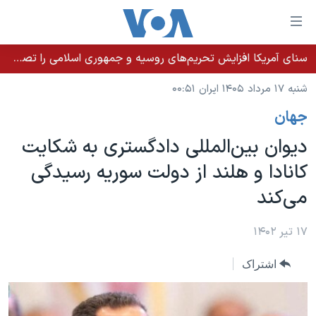
ینکهای
ابل
سترسی
سنای آمریکا افزایش تحریم‌های روسیه و جمهوری اسلامی را تصویب کرد؛ زلنسکی از این اقدام تشکر کرد
خانه
هش
شنبه ۱۷ مرداد ۱۴۰۵ ایران ۰۰:۵۱
نسخه سبک وب‌سایت
ه
جهان
حتوای
موضوع ها
صلی
دیوان بین‌المللی دادگستری به شکایت
برنامه های تلویزیونی
ایران
هش
کانادا و هلند از دولت سوریه رسیدگی
جدول برنامه ها
ه
آمریکا
می‌کند
فحه
صفحه‌های ویژه
جهان
صلی
فرکانس‌های صدای آمریکا
ورزشی
جام جهانی ۲۰۲۶
۱۷ تیر ۱۴۰۲
هش
پخش رادیویی
ه
گزیده‌ها
عملیات خشم حماسی
اشتراک
ستجو
۲۵۰سالگی آمریکا
ویژه برنامه‌ها
یادگیری زبان انگلیسی
ویدیوها
بایگانی برنامه‌های تلویزیونی