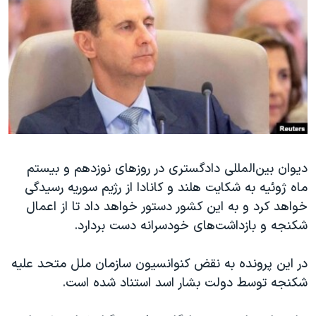
دنبال کنید
مستندها
فرهنگ و زندگی
حقوق شهروندی
انتخابات ریاست جمهوری آمریکا ۲۰۲۴
اقتصادی
حمله جمهوری اسلامی به اسرائیل
رمز مهسا
علم و فناوری
زبانهای مختلف
اسرائیل در جنگ
ورزش زنان در ایران
گالری عکس
اعتراضات زن، زندگی، آزادی
دیوان بین‌المللی دادگستری در روزهای نوزدهم و بیستم
آرشیو پخش زنده
مجموعه مستندهای دادخواهی
ماه ژوئیه به شکایت‌ هلند و کانادا از رژیم سوریه رسیدگی
تریبونال مردمی آبان ۹۸
خواهد کرد و به این کشور دستور خواهد داد تا از اعمال
دادگاه حمید نوری
شکنجه و بازداشت‌های خودسرانه دست بردارد.
چهل سال گروگان‌گیری
در این پرونده به نقض کنوانسیون سازمان ملل متحد علیه
قانون شفافیت دارائی کادر رهبری ایران
شکنجه توسط دولت بشار اسد استناد شده است.
اعتراضات مردمی آبان ۹۸