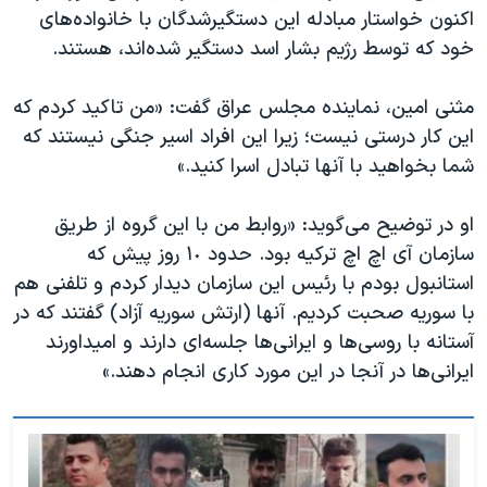
اکنون خواستار مبادله این دستگیرشدگان با خانوادە‌های
خود کە توسط رژیم بشار اسد دستگیر شدەاند، هستند.
مثنی امین، نمایندە مجلس عراق گفت: «من تاکید کردم کە
این کار درستی نیست؛ زیرا این افراد اسیر جنگی نیستند کە
شما بخواهید با آنها تبادل اسرا کنید.»
او در توضیح می‌گوید: «روابط من با این گروە از طریق
سازمان آی اچ اچ ترکیە بود. حدود ١٠ روز پیش کە
استانبول بودم با رئیس این سازمان دیدار کردم و تلفنی هم
با سوریە صحبت کردیم. آنها (ارتش سوریە آزاد) گفتند کە در
آستانە با روسی‌ها و ایرانی‌ها جلسەای دارند و امیداورند
ایرانی‌ها در آنجا در این مورد کاری انجام دهند.»