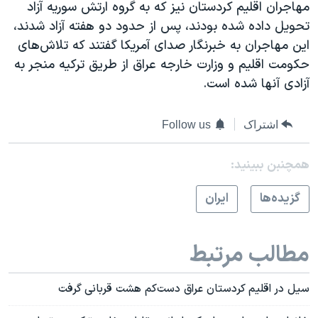
مهاجران اقلیم کردستان نیز کە بە گروە ارتش سوریە آزاد
تحویل دادە شدە بودند، پس از حدود دو هفتە آزاد شدند،
این مهاجران بە خبرنگار صدای آمریکا گفتند کە تلاش‌های
حکومت اقلیم و وزارت خارجە عراق از طریق ترکیە منجر بە
آزادی آنها شده است.
اشتراک
Follow us
همچنبن ببینید:
گزيده‌ها
ايران
مطالب مرتبط
سیل در اقلیم کردستان عراق دست‌کم هشت قربانی گرفت