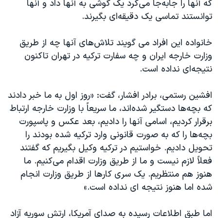
کە آنها را جابه‌جا می‌کرد یک گوشی به آنها داد و آنها
توانستند تماسی یک دقیقەای بگیرند.
خانوادە این افراد می گویند تلاش‌های آنها چە از طریق
وزارت خارجە ایران و چە سفارت ترکیە در تهران تاکنون
نتیجەای ندادە است.
افشین رستمی، برادر افشار، گفت: «روز اول بە ما خبر دادند
کە بچه‌ها دستگیر شدەاند، ما سریعاً با وزارت خارجە ارتباط
برقرار کردیم، اسامی آنها را دادیم، بعد عکس و پاسپورت
بچه‌ها را کە بە صورت قانونی وارد ترکیە شدە بودند را
تحویل دادیم. خواستیم در ترکیە وکیل بگیریم کە گفتند
فعلاً لازم نیست و ما از طریق وزارت اقدام می‌کنیم. ما
هنوز هم منتظریم. یک سری کارها از طریق وزارت انجام
شدە اما هنوز نتیجە ای ندادە است.»
اما طبق اطلاعات رسیدە بە صدای آمریکا، ارتش سوریە آزاد