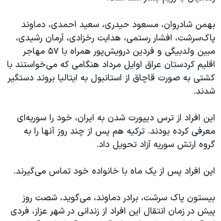
اسرائیل در جنگ
نرگس محمدی برنده جایزه نوبل صلح
بهمن شادروان، مسعود حیدری، سعید احمدی، دماوند
پاک‌سرشت، افشار رستمی، هدایت رخزادی، آرمان رشیدی،
همایش محافظه‌کاران آمریکا «سی‌پک»
مبین ولدبیگی و فردین درویش‌پور همراە با ۵۷ مهاجر
صفحه‌های ویژه
اقلیم کردستان عراق اوایل مرداد هنگامی کە می‌خواستند با
سفر پرزیدنت ترامپ به چین
کشتی به صورت قاچاق از استانبول بە ایتالیا بروند دستگیر
شدند.
این افراد از ترس دیپورت شدن بە ایران، خود را سوریەای
معرفی کردە بودند. ترکیە هم پس از چند روز آنها را بە
گروە ارتش سوریە آزاد تحویل داد.
این افراد پس از یک ماە با خانوادە خود تماس می‌گیرند.
بیستون پاک سرشت، برادر دماوند، می‌گوید، شصت روز
پیش در زمان انتقال این افراد از زندانی در شهر عزاز، فردی