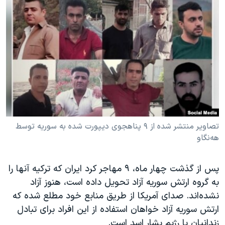
دنبال کنید
مستندها
فرهنگ و زندگی
حقوق شهروندی
انتخابات ریاست جمهوری آمریکا ۲۰۲۴
اقتصادی
حمله جمهوری اسلامی به اسرائیل
رمز مهسا
علم و فناوری
زبانهای مختلف
اسرائیل در جنگ
ورزش زنان در ایران
گالری عکس
اعتراضات زن، زندگی، آزادی
آرشیو پخش زنده
مجموعه مستندهای دادخواهی
تصاویر منتشر شده از ۹ پناهجوی دیپورت شده به سوریه توسط
تریبونال مردمی آبان ۹۸
هه‌نگاو
دادگاه حمید نوری
پس از گذشت چهار ماە، ۹ مهاجر کرد ایران کە ترکیە آنها را
چهل سال گروگان‌گیری
بە گروە ارتش سوریە آزاد تحویل دادە است،‌ هنوز آزاد
قانون شفافیت دارائی کادر رهبری ایران
نشدەاند. صدای آمریکا از طریق منابع خود مطلع شدە کە
ارتش سوریە آزاد خواهان استفادە از این افراد برای تبادل
اعتراضات مردمی آبان ۹۸
زندانیان با رژیم بشار اسد است.