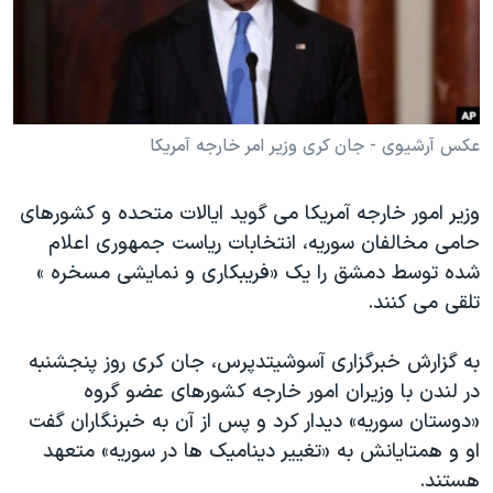
دنبال کنید
مستندها
فرهنگ و زندگی
حقوق شهروندی
انتخابات ریاست جمهوری آمریکا ۲۰۲۴
اقتصادی
حمله جمهوری اسلامی به اسرائیل
رمز مهسا
علم و فناوری
عکس آرشیوی - جان کری وزیر امر خارجه آمریکا
زبانهای مختلف
اسرائیل در جنگ
ورزش زنان در ایران
وزیر امور خارجه آمریکا می گوید ایالات متحده و کشورهای
گالری عکس
اعتراضات زن، زندگی، آزادی
حامی مخالفان سوریه، انتخابات ریاست جمهوری اعلام
آرشیو پخش زنده
مجموعه مستندهای دادخواهی
شده توسط دمشق را یک «فریبکاری و نمایشی مسخره »
تلقی می کنند.
تریبونال مردمی آبان ۹۸
دادگاه حمید نوری
به گزارش خبرگزاری آسوشیتدپرس، جان کری روز پنجشنبه
چهل سال گروگان‌گیری
در لندن با وزیران امور خارجه کشورهای عضو گروه
«دوستان سوریه» دیدار کرد و پس از آن به خبرنگاران گفت
قانون شفافیت دارائی کادر رهبری ایران
او و همتایانش به «تغییر دینامیک ها در سوریه» متعهد
اعتراضات مردمی آبان ۹۸
هستند.