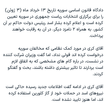
اسرائیل در جنگ
دادگاه قانون اساسی سوریه تاریخ ۱۳ خرداد ماه (۳ ژوئن)
نرگس محمدی برنده جایزه نوبل صلح
را برای برگزاری انتخابات ریاست جمهوری در سوریه تعیین
همایش محافظه‌کاران آمریکا «سی‌پک»
کرده است و اعلام کرده بشار اسد ریئیس دولت حاکم بر آن
صفحه‌های ویژه
کشور، به همراه ۲ نامزد دیگر، در آن به رقابت خواهند
پرداخت.
سفر پرزیدنت ترامپ به چین
آقای کری در مورد کمک نظامی که مخالفان سوریه
درخواست کرده اند قولی نداد، اما گفت وزیران شرکت کننده
در نشست، در باره گام های مشخصی که به اتفاق لازم
است بردارند تا تاثیر بیشتری داشته باشند، بحث و گفتگو
کردند.
آقای کری در ادامه گفت اطلاعات جدید رسیده حاکی است
نیروهای اسد در حملات خود از گاز کلورین استفاده کرده
اند، اما هنوز تایید نشده است.