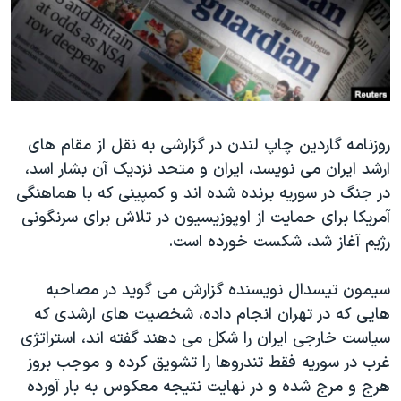
دنبال کنید
مستندها
فرهنگ و زندگی
حقوق شهروندی
انتخابات ریاست جمهوری آمریکا ۲۰۲۴
اقتصادی
حمله جمهوری اسلامی به اسرائیل
رمز مهسا
علم و فناوری
زبانهای مختلف
روزنامه گاردین چاپ لندن در گزارشی به نقل از مقام های
اسرائیل در جنگ
ورزش زنان در ایران
ارشد ایران می نویسد، ایران و متحد نزدیک آن بشار اسد،
گالری عکس
اعتراضات زن، زندگی، آزادی
در جنگ در سوریه برنده شده اند و کمپینی که با هماهنگی
آرشیو پخش زنده
مجموعه مستندهای دادخواهی
آمریکا برای حمایت از اوپوزیسیون در تلاش برای سرنگونی
رژیم آغاز شد، شکست خورده است.
تریبونال مردمی آبان ۹۸
دادگاه حمید نوری
سیمون تیسدال نویسنده گزارش می گوید در مصاحبه
چهل سال گروگان‌گیری
هایی که در تهران انجام داده، شخصیت های ارشدی که
سیاست خارجی ایران را شکل می دهند گفته اند، استراتژی
قانون شفافیت دارائی کادر رهبری ایران
غرب در سوریه فقط تندروها را تشویق کرده و موجب بروز
اعتراضات مردمی آبان ۹۸
هرج و مرج شده و در نهایت نتیجه معکوس به بار آورده