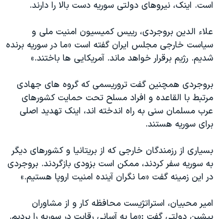
اسرائیل در جنگ
است. اینک، نیروهای دولتی سوریه دست بالا را دارند.
نرگس محمدی برنده جایزه نوبل صلح
علاء الدین بروجردی، رییس کمیسیون امنیت ملی و
همایش محافظه‌کاران آمریکا «سی‌پک»
سیاست خارجی مجلس ایران گفته است «ما در سوریه برنده
صفحه‌های ویژه
شدیم. رژیم برقرار خواهد ماند. آمریکایی ها باختند.»
سفر پرزیدنت ترامپ به چین
بروجردی همچنین گفت تروریسمی که گروه های جهادی
مرتبط با القاعده و افراد مسلح تحت حمایت کشورهای
عرب مسلمان سنی به راه اندخته اند، اینک تهدید اصلی
برای سوریه هستند.
بسیاری از رزمندگان خارجی که از بریتانیا و کشورهای دیگر
به سوریه سفر کردند، ممکن است بزودی بازگردند. بروجردی
در این زمینه گفت «ما نگران آینده امنیت اروپا هستیم.»
امیر محبیان، استراتژیست محافظه کار و از مشاوران
پیشین دولتی گفت :«ما به آسانی رقابت در سوریه را بردیم.