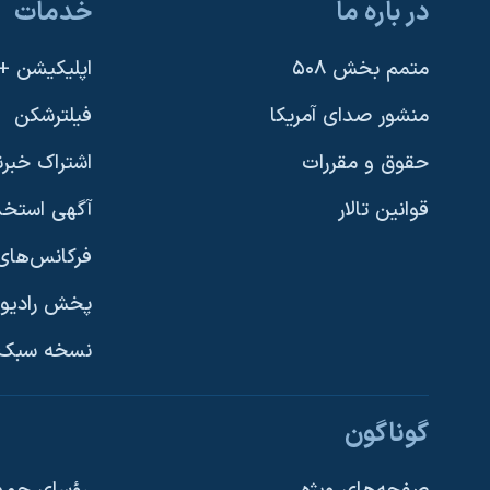
در باره ما
خدمات
متمم بخش ۵۰۸
اپلیکیشن +VOA
منشور صدای آمریکا
فیلترشکن
حقوق و مقررات
اشتراک خبرن
قوانین تالار
آگهی استخد
فرکانس‌های 
پخش رادیو
یادگیری زبان انگلیسی
نسخه سبک 
دنبال کنید
گوناگون