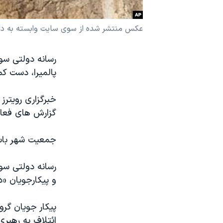
نرگس محمدی برنده جایزه نوبل صلح
عکس منتشر شده از سوی سایت وابسته به داعش 
همایش محافظه‌کاران آمریکا «سی‌پک»
صفحه‌های ویژه
رسانه دولتی سور
سفر پرزیدنت ترامپ به چین
پالمیرا، دست کم ۴۰۰ نفر را در این شهر اعدام کرده
خبرگزاری رویترز 
گزارش های فعالا
جمعیت شهر باستانی پال
رسانه دولتی سو
و پیکارجویان «دو
پیکار جویان گرو
ائتلاف به رهبر