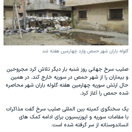
دنبال کنید
مستندها
فرهنگ و زندگی
حقوق شهروندی
انتخابات ریاست جمهوری آمریکا ۲۰۲۴
اقتصادی
حمله جمهوری اسلامی به اسرائیل
رمز مهسا
علم و فناوری
زبانهای مختلف
اسرائیل در جنگ
ورزش زنان در ایران
گلوله باران شهر حمص وارد چهارمین هفته شد
گالری عکس
اعتراضات زن، زندگی، آزادی
صلیب سرخ جهانی روز شنبه بار دیگر تلاش کرد مجروحین
آرشیو پخش زنده
مجموعه مستندهای دادخواهی
و بیماران را از شهر حمص در سوریه خارج کند. در همین
تریبونال مردمی آبان ۹۸
حال ارتش سوریه چهارمین هفته گلوله باران شهر محاصره
دادگاه حمید نوری
شده حمص را آغاز کرد.
چهل سال گروگان‌گیری
یک سخنگوی کمیته بین المللی صلیب سرخ گفت مذاکرات
قانون شفافیت دارائی کادر رهبری ایران
با مقامات سوریه و اپوزیسیون برای ادامه کمک های
اعتراضات مردمی آبان ۹۸
انساندوستانه از سر گرفته شده است.