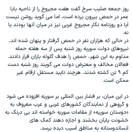
اسرائیل در جنگ
روز جمعه صلیب سرخ گفت هفت مجروح را از ناحیه بابا
نرگس محمدی برنده جایزه نوبل صلح
عمر در حمص بیرون برده است، اما می گوید روشن نیست
همایش محافظه‌کاران آمریکا «سی‌پک»
آیا دو روزنامه نگار مجروح غربی نیز در میان آنها بودند یا
نه.
صفحه‌های ویژه
در حالی که هزاران نفر در حمص گرفتار و پنهان شده اند،
سفر پرزیدنت ترامپ به چین
نیروهای دولت سوریه روز شنبه پس از سه هفته حمله
مداوم به این شهر، حمص را هدف گلوله باران قرار دادند.
فعالان مخالف و معترض دولت می گویند روز شنبه دست
کم ۹ تن کشته شدند، هرچند تایید مستقل ارقام غیر
ممکن است.
در این میان، بر فشار بین المللی بر سوریه افزوده می شود
و گروهی از نمایندگان کشورهای غربی و عرب معروف به
«دوستان سوریه» از مقامات سوریه خواسته اند بی درنگ به
خشونت پایان بخشند و اجازه دهند کمک های
انساندوستانه به مناطق آسیب دیده برسد.