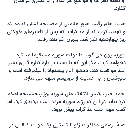
او نقطه نظر ها و مواضع هر کدام را با دیگری در میان
اسرائیل در جنگ
گذارد.
نرگس محمدی برنده جایزه نوبل صلح
همایش محافظه‌کاران آمریکا «سی‌پک»
هیات های رقیب هیچ علامتی از مصالحه نشان نداده اند
و تهدید کرده اند از مذاکرات، که پس از تاخیرهای طولانی
صفحه‌های ویژه
روز چهارشنبه آغاز شد، بیرون خواهند رفت.
سفر پرزیدنت ترامپ به چین
اپوزیسیون می گوید با دولت سوریه مستقیما مذاکره
نخواهد کرد ، مگر این که با بحث در باره کناره گیری بشار
اسد موافقت کند. دمشق این پیشنهاد را نپذیرفته است و
شورشیان را به حمایت از تروریسم متهم می سازد.
احمد جبرا، رئیس ائتلاف ملی سوریه روز پنجشنبخه اعلام
کرد نباید در این که رژیم سوریه مرده است تردیدی کرد، اما
گفت مهم است مذاکرات پیش برود.
هدف رسمی مذاکرات ژنو ۲ تشکیل یک دولت انتقالی در