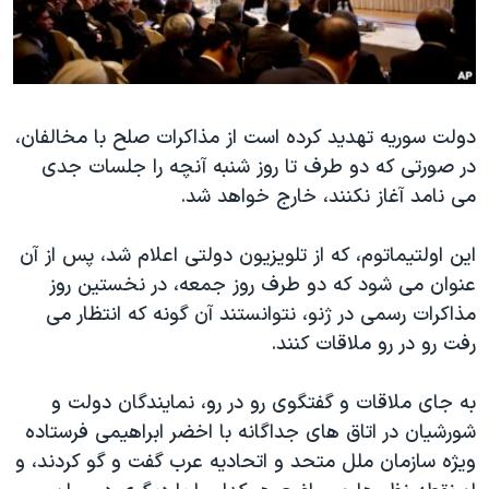
دنبال کنید
مستندها
فرهنگ و زندگی
حقوق شهروندی
انتخابات ریاست جمهوری آمریکا ۲۰۲۴
اقتصادی
حمله جمهوری اسلامی به اسرائیل
دولت سوریه تهدید کرده است از مذاکرات صلح با مخالفان،
رمز مهسا
علم و فناوری
در صورتی که دو طرف تا روز شنبه آنچه را جلسات جدی
زبانهای مختلف
اسرائیل در جنگ
ورزش زنان در ایران
می نامد آغاز نکنند، خارج خواهد شد.
گالری عکس
اعتراضات زن، زندگی، آزادی
این اولتیماتوم، که از تلویزیون دولتی اعلام شد، پس از آن
آرشیو پخش زنده
مجموعه مستندهای دادخواهی
عنوان می شود که دو طرف روز جمعه، در نخستین روز
تریبونال مردمی آبان ۹۸
مذاکرات رسمی در ژنو، نتوانستند آن گونه که انتظار می
دادگاه حمید نوری
رفت رو در رو ملاقات کنند.
چهل سال گروگان‌گیری
به جای ملاقات و گفتگوی رو در رو، نمایندگان دولت و
قانون شفافیت دارائی کادر رهبری ایران
شورشیان در اتاق های جداگانه با اخضر ابراهیمی فرستاده
اعتراضات مردمی آبان ۹۸
ویژه سازمان ملل متحد و اتحادیه عرب گفت و گو کردند، و