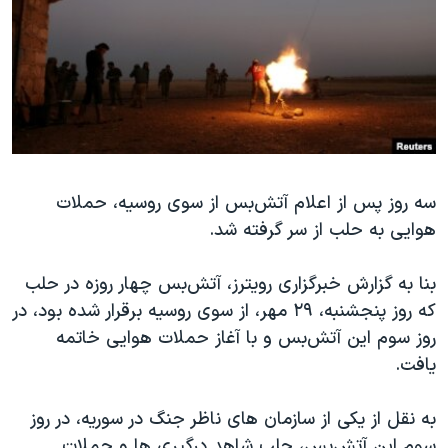
دنبال کنید
مستندها
فرهنگ و زندگی
حقوق شهروندی
انتخابات ریاست جمهوری آمریکا ۲۰۲۴
اقتصادی
حمله جمهوری اسلامی به اسرائیل
رمز مهسا
علم و فناوری
زبانهای مختلف
اسرائیل در جنگ
ورزش زنان در ایران
سه روز پس از اعلام آتش‌بس از سوی روسیه، حملات
گالری عکس
اعتراضات زن، زندگی، آزادی
هوایی به حلب از سر گرفته شد.
آرشیو پخش زنده
مجموعه مستندهای دادخواهی
تریبونال مردمی آبان ۹۸
بنا به گزارش خبرگزاری رویترز، آتش‌بس چهار روزه در حلب
که روز پنجشنبه، ۲۹ مهر، از سوی روسیه برقرار شده بود، در
دادگاه حمید نوری
روز سوم این آتش‌بس و با آغاز حملات هوایی خاتمه
چهل سال گروگان‌گیری
یافت.
قانون شفافیت دارائی کادر رهبری ایران
به نقل از یکی از سازمان های ناظر جنگ در سوریه، در روز
اعتراضات مردمی آبان ۹۸
سوم این آتش‌بس، حلب شاهد درگیری ها و حملات