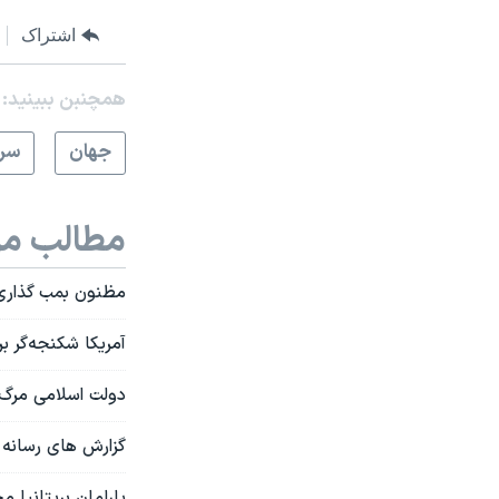
اشتراک
همچنبن ببینید:
جهان
سرخ
مطالب مر
مظنون بمب گذاری منچستر:
آمریکا شکنجه‌گر ب
دولت اسلامی مرگ "
گزارش های رسانه ا
پارلمان بریتانیا 