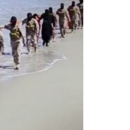
مستندها
فرهنگ و زندگی
حقوق شهروندی
انتخابات ریاست جمهوری آمریکا ۲۰۲۴
اقتصادی
حمله جمهوری اسلامی به اسرائیل
رمز مهسا
علم و فناوری
اسرائیل در جنگ
ورزش زنان در ایران
گالری عکس
اعتراضات زن، زندگی، آزادی
آرشیو پخش زنده
مجموعه مستندهای دادخواهی
تریبونال مردمی آبان ۹۸
دادگاه حمید نوری
چهل سال گروگان‌گیری
قانون شفافیت دارائی کادر رهبری ایران
اعتراضات مردمی آبان ۹۸
اسرائیل در جنگ