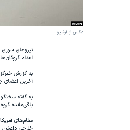
نرگس محمدی برنده جایزه نوبل صلح
همایش محافظه‌کاران آمریکا «سی‌پک»
صفحه‌های ویژه
عکس از آرشیو
سفر پرزیدنت ترامپ به چین
نیروهای سوری م
اعدام گروگان‌ها
به گزارش خبرگزا
آخرین اعضای جوخ
به گفته سخنگوی
باقی‌مانده گروه
خارجی داعش، از