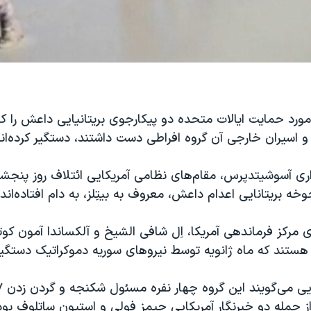
ورد حمایت ایالات متحده دو پیکارجوی بریتانیایی داعش را ک
 و اسیران خارجی آن گروه افراطی دست داشتند، دستگیر کرده‌اند
ری آسوشیتدپرس، مقام‌های نظامی آمریکایی ائتلاف روز پنجشنب
ه بریتانایی اعدام داعش، معروف به بیتِلز، به دام افتاده‌اند.
 مرکز فرماندهی آمریکا، اِل شافی الشیخ و آلکساندا آمون کو
 هستند که ماه ژانویه توسط نیروهای سوریه دموکراتیک دستگی
 جمله دو خبرنگار آمریکایی جیمز فولی و استیون ساتلوف بود