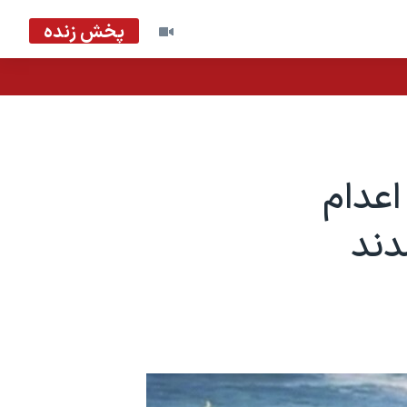
پخش زنده
اعدام
دند