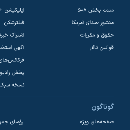
متمم بخش ۵۰۸
اپلیکیشن +VOA
منشور صدای آمریکا
فیلترشکن
حقوق و مقررات
اشتراک خبرن
قوانین تالار
آگهی استخد
فرکانس‌های 
پخش رادیو
یادگیری زبان انگلیسی
نسخه سبک 
دنبال کنید
گوناگون
صفحه‌های ویژه
رؤسای جمهو