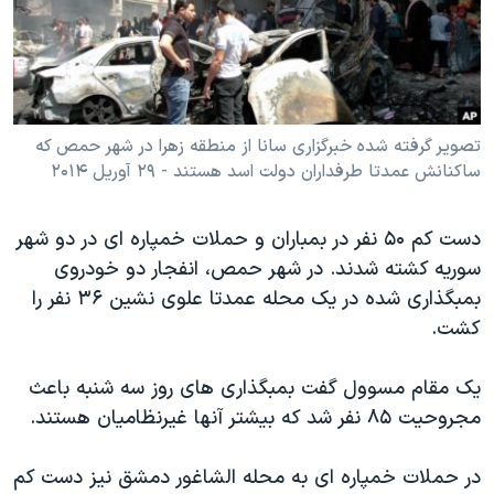
دنبال کنید
مستندها
فرهنگ و زندگی
حقوق شهروندی
انتخابات ریاست جمهوری آمریکا ۲۰۲۴
اقتصادی
حمله جمهوری اسلامی به اسرائیل
رمز مهسا
علم و فناوری
تصویر گرفته شده خبرگزاری سانا از منطقه زهرا در شهر حمص که
زبانهای مختلف
ساکنانش عمدتا طرفداران دولت اسد هستند - ۲۹ آوریل ۲۰۱۴
اسرائیل در جنگ
ورزش زنان در ایران
گالری عکس
اعتراضات زن، زندگی، آزادی
دست کم ۵۰ نفر در بمباران و حملات خمپاره ای در دو شهر
آرشیو پخش زنده
مجموعه مستندهای دادخواهی
سوریه کشته شدند. در شهر حمص، انفجار دو خودروی
بمبگذاری شده در یک محله عمدتا علوی نشین ۳۶ نفر را
تریبونال مردمی آبان ۹۸
کشت.
دادگاه حمید نوری
چهل سال گروگان‌گیری
یک مقام مسوول گفت بمبگذاری های روز سه شنبه باعث
مجروحیت ۸۵ نفر شد که بیشتر آنها غیرنظامیان هستند.
قانون شفافیت دارائی کادر رهبری ایران
اعتراضات مردمی آبان ۹۸
در حملات خمپاره ای به محله الشاغور دمشق نیز دست کم