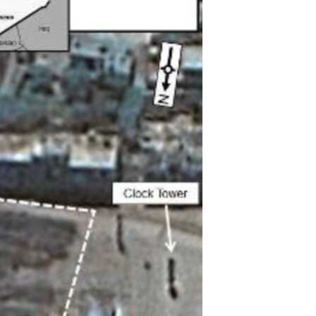
مستندها
فرهنگ و زندگی
حقوق شهروندی
انتخابات ریاست جمهوری آمریکا ۲۰۲۴
اقتصادی
حمله جمهوری اسلامی به اسرائیل
رمز مهسا
علم و فناوری
اسرائیل در جنگ
ورزش زنان در ایران
گالری عکس
اعتراضات زن، زندگی، آزادی
آرشیو پخش زنده
مجموعه مستندهای دادخواهی
تریبونال مردمی آبان ۹۸
دادگاه حمید نوری
چهل سال گروگان‌گیری
قانون شفافیت دارائی کادر رهبری ایران
اعتراضات مردمی آبان ۹۸
اسرائیل در جنگ