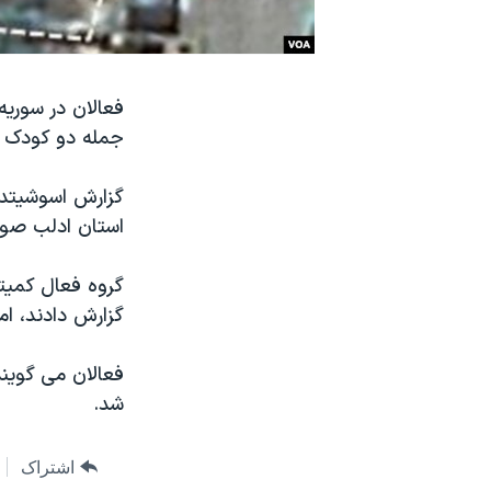
نرگس محمدی برنده جایزه نوبل صلح
همایش محافظه‌کاران آمریکا «سی‌پک»
فعالان در سوریه
صفحه‌های ویژه
جمله دو کودک ر
سفر پرزیدنت ترامپ به چین
گزارش اسوشیتد 
استان ادلب صورت
گروه فعال کمیت
گزارش دادند، ام
فعالان می گویند
شد.
اشتراک