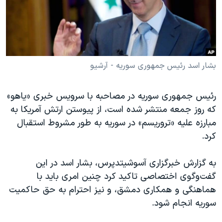
دنبال کنید
مستندها
فرهنگ و زندگی
حقوق شهروندی
انتخابات ریاست جمهوری آمریکا ۲۰۲۴
اقتصادی
حمله جمهوری اسلامی به اسرائیل
رمز مهسا
علم و فناوری
بشار اسد رئیس جمهوری سوریه - آرشیو
زبانهای مختلف
اسرائیل در جنگ
ورزش زنان در ایران
رئیس جمهوری سوریه در مصاحبه با سرویس خبری «یاهو»
گالری عکس
اعتراضات زن، زندگی، آزادی
که روز جمعه منتشر شده است، از پیوستن ارتش آمریکا به
آرشیو پخش زنده
مجموعه مستندهای دادخواهی
مبارزه علیه «تروریسم» در سوریه به طور مشروط استقبال
کرد.
تریبونال مردمی آبان ۹۸
دادگاه حمید نوری
به گزارش خبرگزاری آسوشیتدپرس، بشار اسد در این
چهل سال گروگان‌گیری
گفت‌وگوی اختصاصی تاکید کرد چنین امری باید با
هماهنگی و همکاری دمشق، و نیز احترام به حق حاکمیت
قانون شفافیت دارائی کادر رهبری ایران
سوریه انجام شود.
اعتراضات مردمی آبان ۹۸