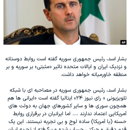
دنبال کنید
مستندها
فرهنگ و زندگی
حقوق شهروندی
انتخابات ریاست جمهوری آمریکا ۲۰۲۴
اقتصادی
حمله جمهوری اسلامی به اسرائیل
رمز مهسا
علم و فناوری
زبانهای مختلف
اسرائیل در جنگ
ورزش زنان در ایران
بشار اسد، رئیس جمهوری سوریه گفته است روابط دوستانه
گالری عکس
اعتراضات زن، زندگی، آزادی
و نزدیک ایران و ایالات متحده تاثیر «مثبتی» بر سوریه و بر
آرشیو پخش زنده
مجموعه مستندهای دادخواهی
منطقه خاورمیانه خواهد داشت.
تریبونال مردمی آبان ۹۸
بشار اسد، رئیس جمهوری سوریه در مصاحبه ای با شبکه
دادگاه حمید نوری
تلویزیونی « رای نیوز ۲۴» ایتالیا گفته است «ایرانی ها هم
چهل سال گروگان‌گیری
همچون سوری ها و سایر کشورهای جهان به دولت های
قانون شفافیت دارائی کادر رهبری ایران
آمریکایی اعتماد ندارند .... اما ایرانیان در برقراری روابط
حسنه (با آمریکا) ساده لوح و بی تجربه نیستند. این یک
اعتراضات مردمی آبان ۹۸
قدم دقیق و حرکتی حساب شده و برگرفته از تجربه ایران