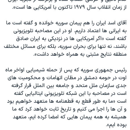
اسرائیل در جنگ
از زمان انقلاب سال ۱۹۷۹ تاکنون با آمریکایی ها است».
نرگس محمدی برنده جایزه نوبل صلح
آقای اسد ایران را هم پیمان سوریه خوانده و گفته است ما
همایش محافظه‌کاران آمریکا «سی‌پک»
به ایرانی ها اعتماد داریم. او در این مصاحبه تلویزیونی
صفحه‌های ویژه
گفته است «اگر آمریکایی ها در نزدیکی به ایران صادق
سفر پرزیدنت ترامپ به چین
باشند، نه تنها برای بحران سوریه، بلکه برای مسائل مختلف
منطقه نتایج مثبتی به همراه خواهد داشت».
رئیس جمهوری سوریه که پس از حمله شیمیایی اواخر ماه
اوت در حومه دمشق در مظان اتهامات و محکومیت های
جدی سازمان ملل متحد و جامعه بین الملل قرار گرفته
است در مصاحبه با این شبکه تلویزیونی ایتالیایی گفته
است «ما به طور قطع به قطعنامه ها متعهد خواهیم بود
و آن ها را اجرا می کنیم و تاریخ ثابت خواهد کرد که ما
همیشه به همه پیمان هایی که امضا کرده ایم، متعهد
بوده ایم».