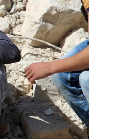
مستندها
فرهنگ و زندگی
حقوق شهروندی
انتخابات ریاست جمهوری آمریکا ۲۰۲۴
اقتصادی
حمله جمهوری اسلامی به اسرائیل
رمز مهسا
علم و فناوری
اسرائیل در جنگ
ورزش زنان در ایران
گالری عکس
اعتراضات زن، زندگی، آزادی
آرشیو پخش زنده
مجموعه مستندهای دادخواهی
تریبونال مردمی آبان ۹۸
دادگاه حمید نوری
چهل سال گروگان‌گیری
قانون شفافیت دارائی کادر رهبری ایران
اعتراضات مردمی آبان ۹۸
اسرائیل در جنگ