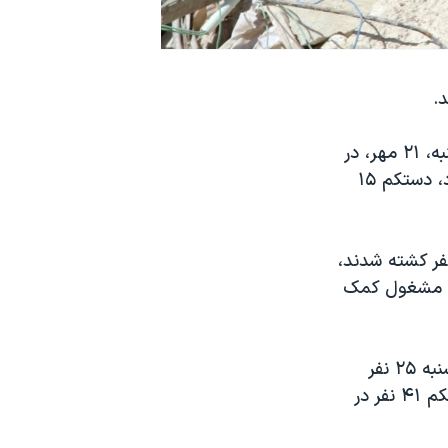
بنا به سایت «یو اس ای نیوز»، فعالان حقوق بشری در سوریه گفتند روز چهارشنبه، ۲۱ مهر، در
اثر بمباران بزرگترین بازار بخشی از حلب که در دست مخالفان بشار اسد قرار دارد، دستکم ۱۵
، به دنبال بمباران روز سه شنبه در حلب رخ داد که در آن دستکم ۴۱ نفر کشته شدند،
دی مشغول کمک
دیدبان حقوق بشر سوریه مستقر در بریتانیا گزارش داده که در بمباران روز سه شنبه ۲۵ نفر
کشته شده اند. اما گروه داوطلبانه «دفاع مدنی سوریه» خبر از کشته شدن دستکم ۴۱ نفر در