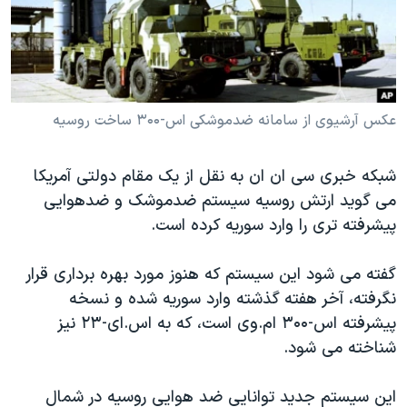
دنبال کنید
مستندها
فرهنگ و زندگی
حقوق شهروندی
انتخابات ریاست جمهوری آمریکا ۲۰۲۴
اقتصادی
حمله جمهوری اسلامی به اسرائیل
رمز مهسا
علم و فناوری
عکس آرشیوی از سامانه ضدموشکی اس-۳۰۰ ساخت روسیه
زبانهای مختلف
اسرائیل در جنگ
ورزش زنان در ایران
شبکه خبری سی ان ان به نقل از یک مقام دولتی آمریکا
گالری عکس
اعتراضات زن، زندگی، آزادی
می گوید ارتش روسیه سیستم ضدموشک و ضدهوایی
آرشیو پخش زنده
مجموعه مستندهای دادخواهی
پیشرفته تری را وارد سوریه کرده است.
تریبونال مردمی آبان ۹۸
گفته می شود این سیستم که هنوز مورد بهره برداری قرار
دادگاه حمید نوری
نگرفته، آخر هفته گذشته وارد سوریه شده و نسخه
چهل سال گروگان‌گیری
پیشرفته اس-۳۰۰ ام.وی است، که به اس.ای-۲۳ نیز
شناخته می شود.
قانون شفافیت دارائی کادر رهبری ایران
اعتراضات مردمی آبان ۹۸
این سیستم جدید توانایی ضد هوایی روسیه در شمال