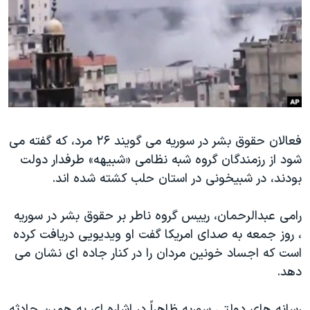
دنبال کنید
مستندها
فرهنگ و زندگی
حقوق شهروندی
انتخابات ریاست جمهوری آمریکا ۲۰۲۴
اقتصادی
حمله جمهوری اسلامی به اسرائیل
رمز مهسا
علم و فناوری
زبانهای مختلف
اسرائیل در جنگ
ورزش زنان در ایران
گالری عکس
اعتراضات زن، زندگی، آزادی
فعالان حقوق بشر در سوریه می گویند ۲۶ مرد، که گفته می
شود از رزمندگان گروه شبه نظامی «شبیهه» طرفدار دولت
آرشیو پخش زنده
مجموعه مستندهای دادخواهی
بودند، در شبیخونی در استان حلب کشته شده اند.
تریبونال مردمی آبان ۹۸
دادگاه حمید نوری
رامی عبدالرحمان، رییس گروه ناطر بر حقوق بشر در سوریه
، روز جمعه به صدای امریکا گفت او ویدیویی دریافت کرده
چهل سال گروگان‌گیری
است که اجساد خونین مردان را در کنار جاده ای نشان می
قانون شفافیت دارائی کادر رهبری ایران
دهد.
اعتراضات مردمی آبان ۹۸
رسانه های دولتی سوریه ظاهراً در اشاره ای به همین حادثه