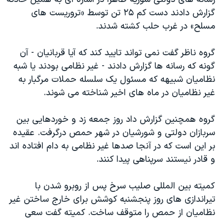
اسرائیل در جنگ
گزارش دادند دست کم ۲۵ تن توسط «تروریست های
نرگس محمدی برنده جایزه نوبل صلح
مسلح» در غرب حلب کشته شدند.
همایش محافظه‌کاران آمریکا «سی‌پک»
گروه ناظر گفت نمی تواند تایید کند که آیا قربانیان - آن
صفحه‌های ویژه
گونه که رسانه ها گزارش دادند - غیر نظامی بودند یا شبه
سفر پرزیدنت ترامپ به چین
نظامیان شبیهه که مسئول یک سلسله حملات مرگبار به
غیر نظامیان در ماه های اخیر شناخته می شوند.
گروه همچنین گزارش داد روز جمعه زد و خوردهایی بین
سربازان دولتی و شورشیان در شهر حمص درگرفت. عقیده
بر این است که در آنجا صدها غیر نظامی به دام افتاده اند
و قادر نیستند سرپناهی پیدا کنند.
کمیته بین المللی صلیب سرخ پس از روبرو شدن با
تیراندازی های روز پنجشنبه کوشش برای خارج ساختن غیر
نظامیان از حمص را متوقف ساخت. کمیته گفت سعی